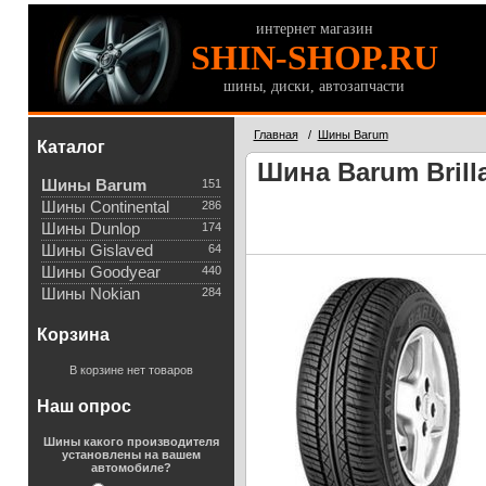
интернет магазин
SHIN-SHOP.RU
шины, диски, автозапчасти
Главная
/
Шины Barum
Каталог
Шина Barum Brilla
Шины Barum
151
Шины Continental
286
Шины Dunlop
174
Шины Gislaved
64
Шины Goodyear
440
Шины Nokian
284
Корзина
В корзине нет товаров
Наш опрос
Шины какого производителя
установлены на вашем
автомобиле?