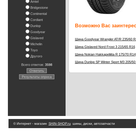
Amtel
Bridgestone
Continental
Cordiant
Возможно Вас заинтересу
Dunlop
Goodyear
Gislaved
Шина Goodyear Wrangler AT/R 235/60 R
Michelin
Шина Gislaved Nord Frost 3 215/65 R16
Toyo
Шина Nokian Hakkapeliitta R 175/70 R14
Другого
Шина Dunlop SP Winter Sport M3 205/50
Всего ответов:
3598
Ответить
Результаты опроса
© Интернет - магазин
SHIN-SHOP.ru
шины, диски, автозапчасти