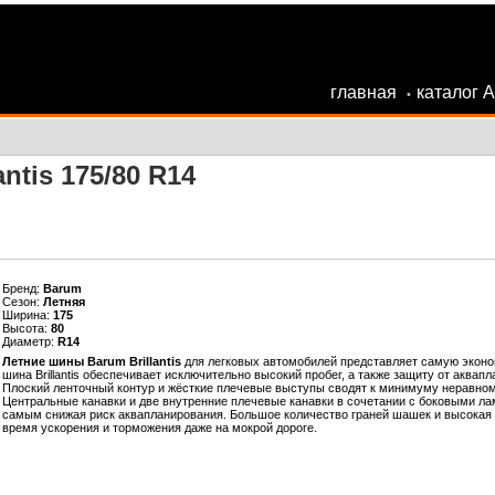
главная
каталог 
•
ntis 175/80 R14
Бренд:
Barum
Сезон:
Летняя
Ширина:
175
Высота:
80
Диаметр:
R14
Летние шины Barum Brillantis
для легковых автомобилей представляет самую эконо
шина Brillantis обеспечивает исключительно высокий пробег, а также защиту от аква
Плоский ленточный контур и жёсткие плечевые выступы сводят к минимуму неравномер
Центральные канавки и две внутренние плечевые канавки в сочетании с боковыми ла
самым снижая риск аквапланирования. Большое количество граней шашек и высокая 
время ускорения и торможения даже на мокрой дороге.