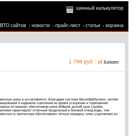
шинный калькулятор
АВТО сайтов
новости
прайс-лист
статьи
корзина
•
•
•
•
1 798 руб
В корзину
мичную шину в ассортименте. Благодаря системе BarumBeltSystem, летняя
планирования и надёжное сцепление во время ускорения и торможения.
ное истирание, обеспечивая шине Brillantis долгий срок службы.
мелями гарантируют отличный продольный и боковой отвод воды, тем
жёсткость протектора обеспечивают чёткую передачу силы (сцепление) во