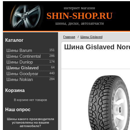
интернет магазин
SHIN-SHOP.RU
шины, диски, автозапчасти
Главная
/
Шины Gislaved
Каталог
Шина Gislaved Nord
Шины Barum
151
Шины Continental
286
Шины Dunlop
174
Шины Gislaved
64
Шины Goodyear
440
Шины Nokian
284
Корзина
В корзине нет товаров
Наш опрос
Шины какого производителя
установлены на вашем
автомобиле?