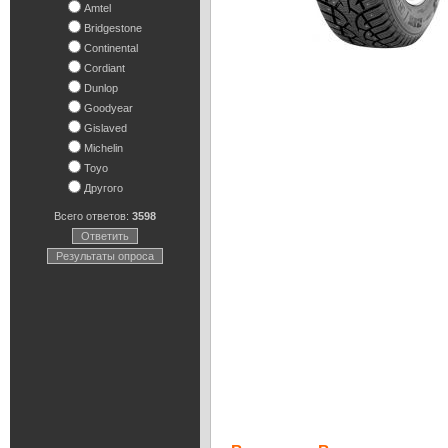
Amtel
Bridgestone
Continental
Cordiant
Dunlop
Goodyear
Gislaved
Michelin
Toyo
Другого
Всего ответов:
3598
Ответить
Результаты опроса