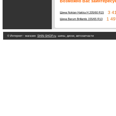
Возможно Вас заинтересуе
3 41
Шина Nokian Hakka H 205/60 R15
1 49
Шина Barum Brillantis 155/65 R13
© Интернет - магазин
SHIN-SHOP.ru
шины, диски, автозапчасти