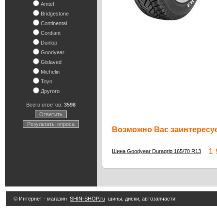
Amtel
Bridgestone
Continental
Cordiant
Dunlop
Goodyear
Gislaved
Michelin
Toyo
Другого
Всего ответов:
3598
Ответить
Результаты опроса
Возможно Вас заинтересуе
1 9
Шина Goodyear Duragrip 165/70 R13
© Интернет - магазин
SHIN-SHOP.ru
шины, диски, автозапчасти