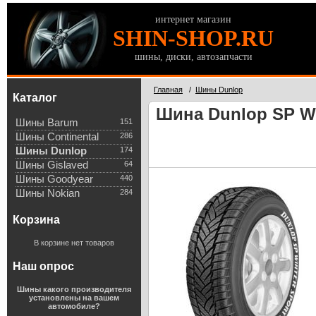
интернет магазин
SHIN-SHOP.RU
шины, диски, автозапчасти
Главная
/
Шины Dunlop
Каталог
Шина Dunlop SP Wi
Шины Barum
151
Шины Continental
286
Шины Dunlop
174
Шины Gislaved
64
Шины Goodyear
440
Шины Nokian
284
Корзина
В корзине нет товаров
Наш опрос
Шины какого производителя
установлены на вашем
автомобиле?