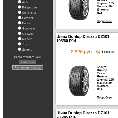
Летняя
Amtel
Ширина:
195
Высота:
50
Bridgestone
Диаметр:
Continental
R15
Cordiant
Подробнее
Dunlop
Goodyear
Gislaved
Шина Dunlop Direzza DZ101
Michelin
195/60 R14
Toyo
Другого
2 820 руб
В корзину
Всего ответов:
3598
Ответить
Бренд:
Результаты опроса
Dunlop
Сезон:
Летняя
Ширина:
195
Высота:
60
Диаметр:
R14
Подробнее
Шина Dunlop Direzza DZ101
205/45 R16