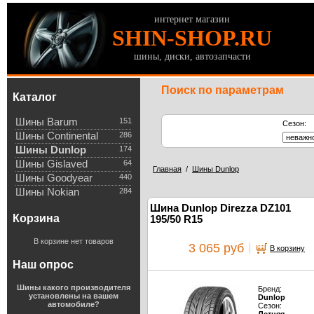
интернет магазин
SHIN-SHOP.RU
шины, диски, автозапчасти
Поиск по параметрам
Каталог
Шины Barum
151
Сезон:
Шины Continental
286
Шины Dunlop
174
Шины Gislaved
64
Главная
/
Шины Dunlop
Шины Goodyear
440
Шины Nokian
284
Шина Dunlop Direzza DZ101
Корзина
195/50 R15
В корзине нет товаров
3 065 руб
В корзину
Наш опрос
Шины какого производителя
Бренд:
установлены на вашем
Dunlop
автомобиле?
Сезон: