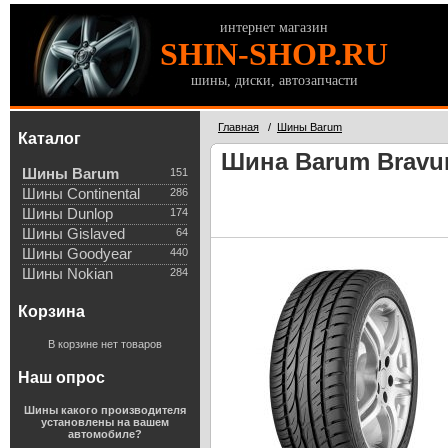
интернет магазин
SHIN-SHOP.RU
шины, диски, автозапчасти
Главная
/
Шины Barum
Каталог
Шина Barum Bravuri
Шины Barum
151
Шины Continental
286
Шины Dunlop
174
Шины Gislaved
64
Шины Goodyear
440
Шины Nokian
284
Корзина
В корзине нет товаров
Наш опрос
Шины какого производителя
установлены на вашем
автомобиле?