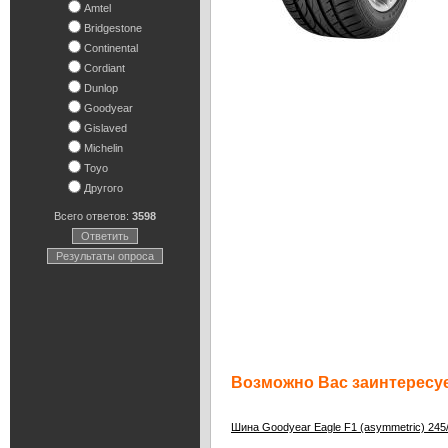
Amtel
Bridgestone
Continental
Cordiant
Dunlop
Goodyear
Gislaved
Michelin
Toyo
Другого
Всего ответов:
3598
Ответить
Результаты опроса
Возможно Вас заинтересуе
Шина Goodyear Eagle F1 (asymmetric) 245