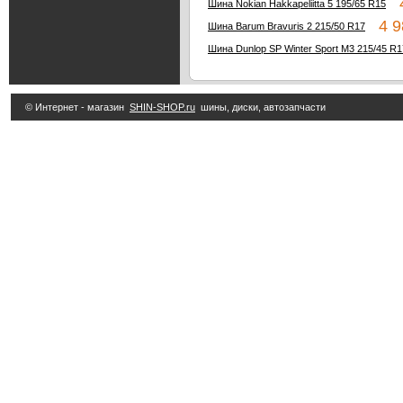
4
Шина Nokian Hakkapeliitta 5 195/65 R15
4 98
Шина Barum Bravuris 2 215/50 R17
Шина Dunlop SP Winter Sport M3 215/45 R1
© Интернет - магазин
SHIN-SHOP.ru
шины, диски, автозапчасти