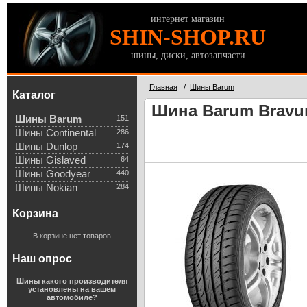
интернет магазин
SHIN-SHOP.RU
шины, диски, автозапчасти
Главная
/
Шины Barum
Каталог
Шина Barum Bravuri
Шины Barum
151
Шины Continental
286
Шины Dunlop
174
Шины Gislaved
64
Шины Goodyear
440
Шины Nokian
284
Корзина
В корзине нет товаров
Наш опрос
Шины какого производителя
установлены на вашем
автомобиле?