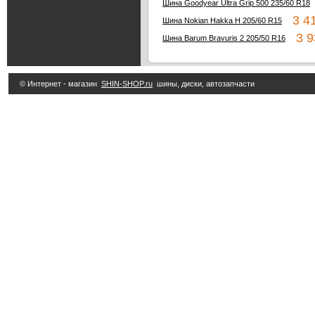
Шина Goodyear Ultra Grip 500 235/60 R18
3 41
Шина Nokian Hakka H 205/60 R15
3 93
Шина Barum Bravuris 2 205/50 R16
© Интернет - магазин
SHIN-SHOP.ru
шины, диски, автозапчасти