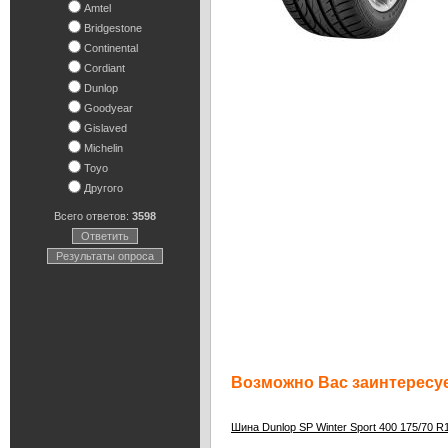
Amtel
Bridgestone
Continental
Cordiant
Dunlop
Goodyear
Gislaved
Michelin
Toyo
Другого
Всего ответов:
3598
Ответить
Результаты опроса
Возможно Вас заинтересуе
Шина Dunlop SP Winter Sport 400 175/70 R