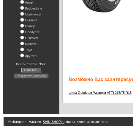
Amtel
Bridgestone
Continental
Cordiant
Dunlop
Goodyear
Gislaved
Michelin
Toyo
Другого
Всего ответов:
3598
Ответить
Результаты опроса
Возможно Вас заинтересуе
Шина Goodyear Wrangler AT/R 215/75 R15
© Интернет - магазин
SHIN-SHOP.ru
шины, диски, автозапчасти