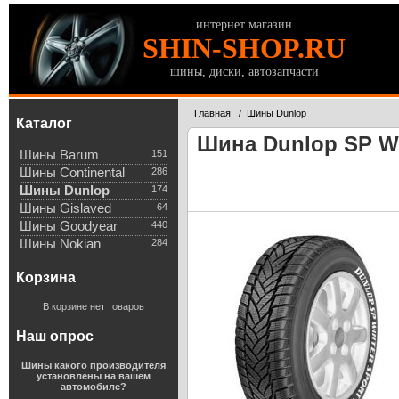
интернет магазин
SHIN-SHOP.RU
шины, диски, автозапчасти
Главная
/
Шины Dunlop
Каталог
Шина Dunlop SP Wi
Шины Barum
151
Шины Continental
286
Шины Dunlop
174
Шины Gislaved
64
Шины Goodyear
440
Шины Nokian
284
Корзина
В корзине нет товаров
Наш опрос
Шины какого производителя
установлены на вашем
автомобиле?