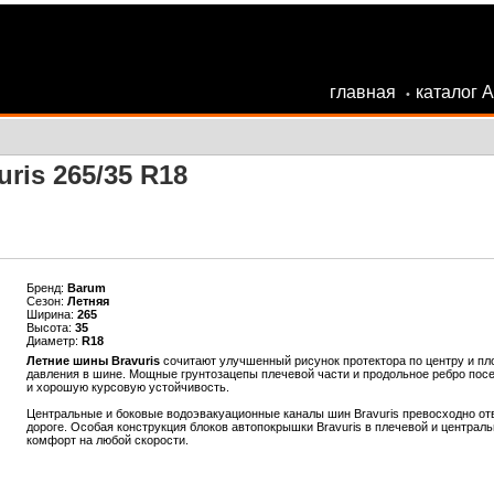
главная
каталог 
•
ris 265/35 R18
Бренд:
Barum
Сезон:
Летняя
Ширина:
265
Высота:
35
Диаметр:
R18
Летние шины Bravuris
сочитают улучшенный рисунок протектора по центру и пло
давления в шине. Мощные грунтозацепы плечевой части и продольное ребро пос
и хорошую курсовую устойчивость.
Центральные и боковые водоэвакуационные каналы шин Bravuris превосходно отво
дороге. Особая конструкция блоков автопокрышки Bravuris в плечевой и централ
комфорт на любой скорости.