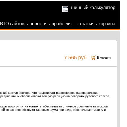
шинный калькулятор
АВТО сайтов
новости
прайс-лист
статьи
корзина
•
•
•
•
7 565 руб
В корзину
ский контур брекера, что гарантирует равномерное распределение
ередине шины обеспечивают точную реакцию на повороты рулевого колеса
дят воду от пятна контакта, обеспечивая отличное сцепление на мокрой
ьной зонах способствуют гашению шума при езде, обеспечивая тишину и