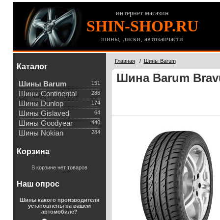
интернет магазин
SHIN-SHOP.RU
шины, диски, автозапчасти
Главная
/
Шины Barum
Каталог
Шина Barum Bravu
Шины Barum
151
Шины Continental
286
Шины Dunlop
174
Шины Gislaved
64
Шины Goodyear
440
Шины Nokian
284
Корзина
В корзине нет товаров
Наш опрос
Шины какого производителя
установлены на вашем
автомобиле?