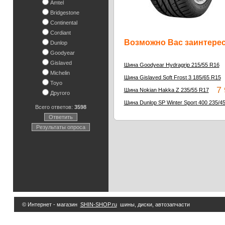
Amtel
Bridgestone
Continental
Cordiant
Возможно Вас заинтересу
Dunlop
Goodyear
Gislaved
Шина Goodyear Hydragrip 215/55 R16
Michelin
Шина Gislaved Soft Frost 3 185/65 R15
Toyo
7 9
Шина Nokian Hakka Z 235/55 R17
Другого
Шина Dunlop SP Winter Sport 400 235/4
Всего ответов:
3598
Ответить
Результаты опроса
© Интернет - магазин
SHIN-SHOP.ru
шины, диски, автозапчасти