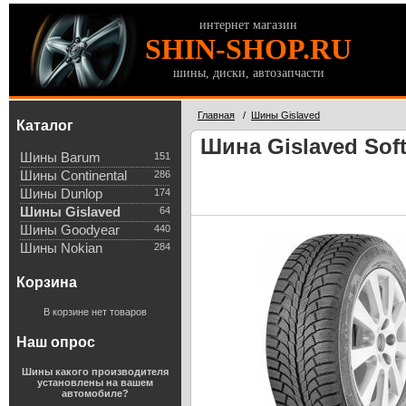
интернет магазин
SHIN-SHOP.RU
шины, диски, автозапчасти
Главная
/
Шины Gislaved
Каталог
Шина Gislaved Soft
Шины Barum
151
Шины Continental
286
Шины Dunlop
174
Шины Gislaved
64
Шины Goodyear
440
Шины Nokian
284
Корзина
В корзине нет товаров
Наш опрос
Шины какого производителя
установлены на вашем
автомобиле?