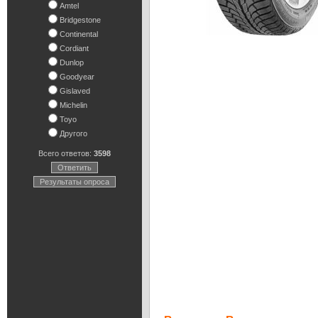
Amtel
Bridgestone
Continental
Cordiant
Dunlop
Goodyear
Gislaved
Michelin
Toyo
Другого
Всего ответов:
3598
Ответить
Результаты опроса