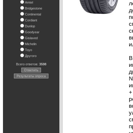
л
Amtel
Bridgestone
д
Continental
п
Cordiant
с
Dunlop
с
Goodyear
в
Gislaved
и
Michelin
Toyo
Другого
В
и
Всего ответов:
3598
Ответить
д
Результаты опроса
N
и
+
р
в
у
с
п