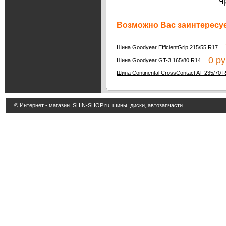
ч
Возможно Вас заинтересуе
7
Шина Goodyear EfficientGrip 215/55 R17
0 ру
Шина Goodyear GT-3 165/80 R14
Шина Continental CrossContact AT 235/70 
© Интернет - магазин
SHIN-SHOP.ru
шины, диски, автозапчасти