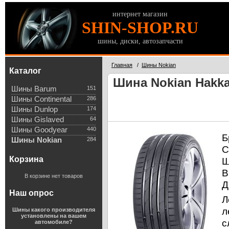
интернет магазин
SHIN-SHOP.RU
шины, диски, автозапчасти
Главная
/
Шины Nokian
Каталог
Шина Nokian Hakka
Шины Barum
151
Шины Continental
286
Шины Dunlop
174
Шины Gislaved
64
Шины Goodyear
440
Б
Шины Nokian
284
С
Корзина
Ш
В
В корзине нет товаров
Д
Наш опрос
Л
л
Шины какого производителя
установлены на вашем
с
автомобиле?