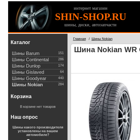
интернет магазин
SHIN-SHOP.RU
шины, диски, автозапчасти
Главная
/
Шины Nokian
Каталог
Шина Nokian WR G
Шины Barum
151
Шины Continental
286
Шины Dunlop
174
Шины Gislaved
64
Шины Goodyear
440
Шины Nokian
284
Корзина
В корзине нет товаров
Наш опрос
Шины какого производителя
установлены на вашем
автомобиле?