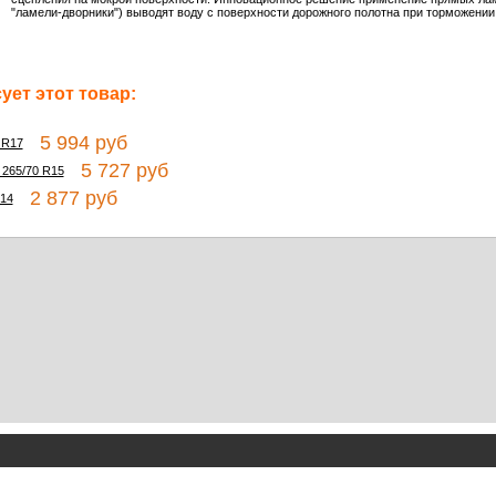
"ламели-дворники") выводят воду с поверхности дорожного полотна при торможении
ет этот товар:
5 994 руб
 R17
5 727 руб
 265/70 R15
2 877 руб
R14