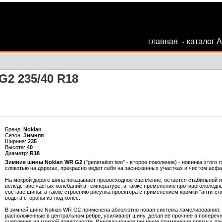
главная
каталог 
•
2 235/40 R18
Бренд:
Nokian
Сезон:
Зимняя
Ширина:
235
Высота:
40
Диаметр:
R18
Зимние шины Nokian WR G2
("generation two" - второе поколение) - новинка это
слякотью на дорогах, прекрасно ведет себя на заснеженных участках и чистом асфа
На мокрой дороге шина показывает превосходное сцепление, остается стабильной и
вследствие частых колебаний в температуре, а также пременению противогололедны
составе шины, а также строению рисунка проектора с применением кромки "анти-сл
воды в стороны из-под колес.
В зимней шине Nokian WR G2 применена абсолютно новая система ламелирования:
расположенные в центральном ребре, усиливают шину, делая ее прочнее в попереч
сцепления на мокрой поверхности. Инновационное решение применение прямых ламе