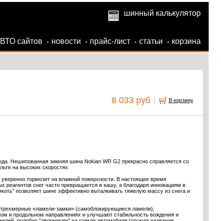
шинный калькулятор
АВТО сайтов
новости
прайс-лист
статьи
корзина
•
•
•
•
8 033 руб
В корзину
го года. Нешипованная зимняя шина Nokian WR G2 прекрасно справляется со
льте на высоких скоростях.
 уверенно тормозит на влажной поверхности. В настоящее время
х реагентов снег часто превращается в кашу, а благодаря инновациям в
якоть" позволяет шине эффективно выталкивать тяжелую массу из снега и
 трехмерные «ламели-замки» (самоблокирующиеся ламели),
ном и продольном направлениях и улучшают стабильность вождения и
лей, подобно "дворникам" на стекле автомобиля (отсюда название