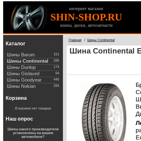
интернет магазин
SHIN-SHOP.RU
шины, диски, автозапчасти
Главная
/
Шины Continental
Каталог
Шина Continental E
Шины Barum
151
Шины Continental
286
Шины Dunlop
174
Шины Gislaved
64
Шины Goodyear
440
Б
Шины Nokian
284
С
Корзина
Ш
В
В корзине нет товаров
Д
Наш опрос
Л
р
Шины какого производителя
установлены на вашем
E
автомобиле?