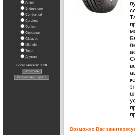
п
Amtel
Bridgestone
с
Continental
Т
Cordiant
п
Dunlop
м
Goodyear
Б
Gislaved
б
Michelin
а
Toyo
Другого
C
в
Всего ответов:
3598
Ответить
а
Результаты опроса
к
з
ш
у
п
п
Возможно Вас заинтересуе