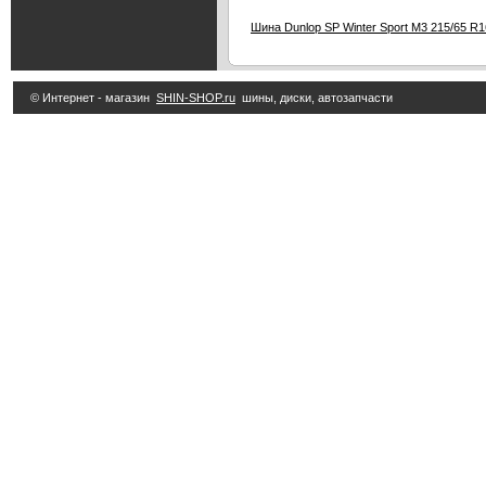
Шина Dunlop SP Winter Sport M3 215/65 R1
© Интернет - магазин
SHIN-SHOP.ru
шины, диски, автозапчасти