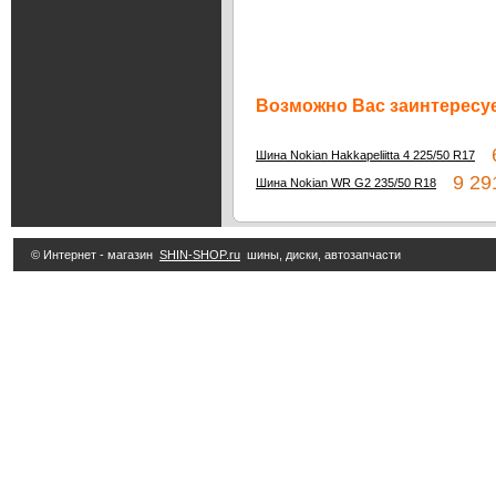
Возможно Вас заинтересуе
6
Шина Nokian Hakkapeliitta 4 225/50 R17
9 291
Шина Nokian WR G2 235/50 R18
© Интернет - магазин
SHIN-SHOP.ru
шины, диски, автозапчасти