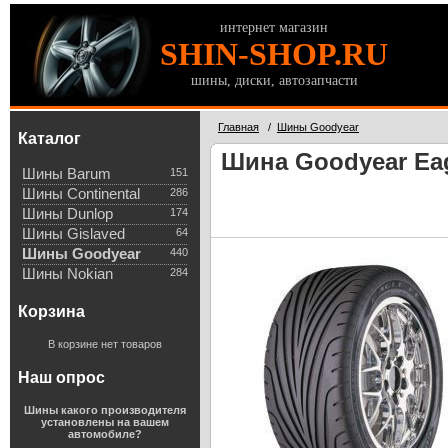
интернет магазин
SHIN-SHOP.RU
шины, диски, автозапчасти
Главная
/
Шины Goodyear
Каталог
Шина Goodyear Eag
Шины Barum
151
Шины Continental
286
Шины Dunlop
174
Шины Gislaved
64
Шины Goodyear
440
Шины Nokian
284
Корзина
В корзине нет товаров
Наш опрос
Шины какого производителя
установлены на вашем
автомобиле?