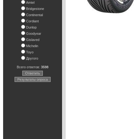
Amtel
Bridgestone
Continental
Cordiant
Dunlop
Goodyear
Gislaved
Michelin
Toyo
Другого
Всего ответов:
3598
Ответить
Результаты опроса