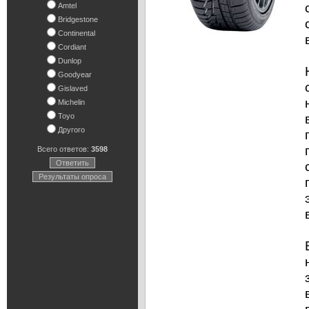
Amtel
Bridgestone
Continental
Cordiant
Dunlop
Goodyear
Gislaved
Michelin
Toyo
Другого
Всего ответов:
3598
Ответить
Результаты опроса