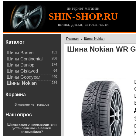
интернет магазин
SHIN-SHOP.RU
шины, диски, автозапчасти
Главная
/
Шины Nokian
Каталог
Шина Nokian WR G2
Шины Barum
151
Шины Continental
286
Шины Dunlop
174
Шины Gislaved
64
Шины Goodyear
440
Шины Nokian
284
Корзина
В корзине нет товаров
Наш опрос
Шины какого производителя
установлены на вашем
автомобиле?