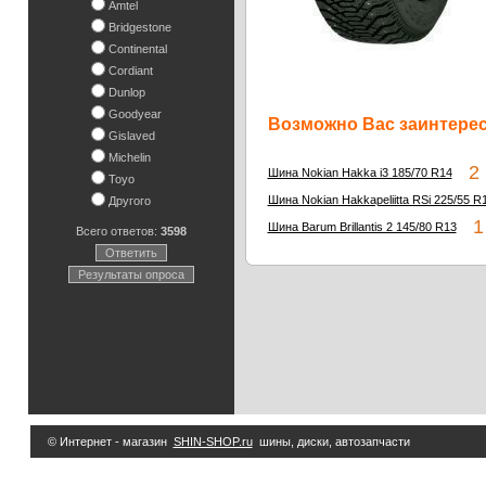
Amtel
Bridgestone
Continental
Cordiant
Dunlop
Goodyear
Возможно Вас заинтересу
Gislaved
Michelin
2 3
Шина Nokian Hakka i3 185/70 R14
Toyo
Шина Nokian Hakkapeliitta RSi 225/55 R
Другого
1 
Шина Barum Brillantis 2 145/80 R13
Всего ответов:
3598
Ответить
Результаты опроса
© Интернет - магазин
SHIN-SHOP.ru
шины, диски, автозапчасти