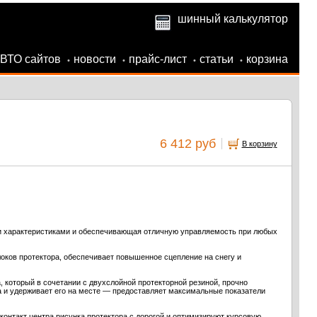
шинный калькулятор
АВТО сайтов
новости
прайс-лист
статьи
корзина
•
•
•
•
6 412 руб
В корзину
 характеристиками и обеспечивающая отличную управляемость при любых
оков протектора, обеспечивает повышенное сцепление на снегу и
 который в сочетании с двухслойной протекторной резиной, прочно
 и удерживает его на месте — предоставляет максимальные показатели
онтакт центра рисунка протектора с дорогой и оптимизируют курсовую