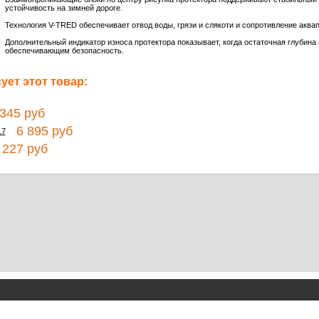
устойчивость на зимней дороге.
Технология V-TRED обеспечивает отвод воды, грязи и слякоти и сопротивление аква
Дополнительный индикатор износа протектора показывает, когда остаточная глубин
обеспечивающим безопасность.
ет этот товар:
45 руб
6 895 руб
17
227 руб