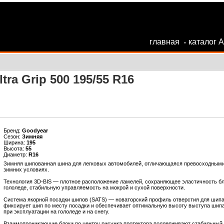
главная
каталог 
•
ra Grip 500 195/55 R16
Бренд:
Goodyear
Сезон:
Зимняя
Ширина:
195
Высота:
55
Диаметр:
R16
Зимняя шипованная шина для легковых автомобилей, отличающаяся превосходными
зимних условиях.
Технология 3D-BIS — плотное расположение ламелей, сохраняющее эластичность бл
гололеде, стабильную управляемость на мокрой и сухой поверхности.
Система якорной посадки шипов (SATS) — новаторский профиль отверстия для шипа,
фиксирует шип по месту посадки и обеспечивает оптимальную высоту выступа шипа
при эксплуатации на гололеде и на снегу.
Взаимопроникающие блоки по центру рисунка протектора поддерживают стабильный к