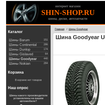
интернет магазин
SHIN-SHOP.RU
шины, диски, автозапчасти
Главная
/
Шины Goodyear
Каталог
Шина Goodyear Ult
Шины Barum
151
Шины Continental
286
Шины Dunlop
174
Шины Gislaved
64
Шины Goodyear
440
Шины Nokian
284
Корзина
В корзине нет товаров
Наш опрос
Шины какого производителя
установлены на вашем
автомобиле?