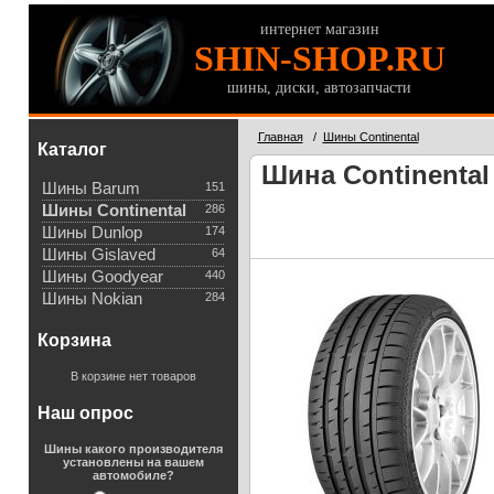
интернет магазин
SHIN-SHOP.RU
шины, диски, автозапчасти
Главная
/
Шины Continental
Каталог
Шина Continental 
Шины Barum
151
Шины Continental
286
Шины Dunlop
174
Шины Gislaved
64
Шины Goodyear
440
Шины Nokian
284
Корзина
В корзине нет товаров
Наш опрос
Шины какого производителя
установлены на вашем
автомобиле?