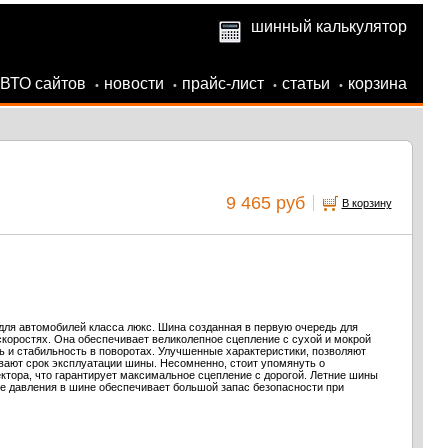
шинный калькулятор
АВТО сайтов
новости
прайс-лист
статьи
корзина
•
•
•
•
9 465 руб
В корзину
ля автомобилей класса люкс. Шина созданная в первую очередь для
коростях. Она обеспечивает великолепное сцепление с сухой и мокрой
ь и стабильность в поворотах. Улучшенные характеристики, позволяют
ивают срок эксплуатации шины. Несомненно, стоит упомянуть о
тора, что гарантирует максимальное сцепление с дорогой. Летние шины
ие давления в шине обеспечивает большой запас безопасности при