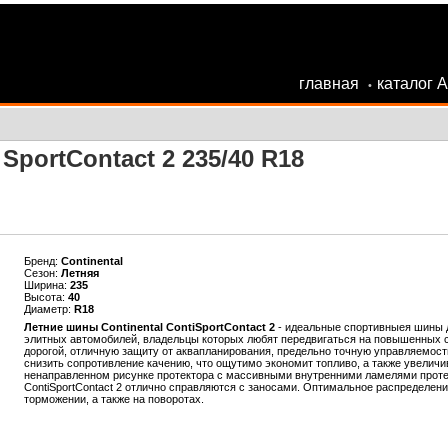
главная
каталог 
•
SportContact 2 235/40 R18
Бренд:
Continental
Сезон:
Летняя
Ширина:
235
Высота:
40
Диаметр:
R18
Летние шины Continental ContiSportContact 2
- идеальные спортивныея шины д
элитных автомобилей, владельцы которых любят передвигаться на повышенных с
дорогой, отличную защиту от аквапланирования, предельно точную управляемост
снизить сопротивление качению, что ощутимо экономит топливо, а также увелич
ненаправленном рисунке протектора с массивными внутренними ламелями протек
ContiSportContact 2 отлично справляются с заносами. Оптимальное распределен
торможении, а также на поворотах.