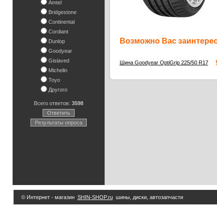
Amtel
Bridgestone
Continental
Cordiant
Возможно Вас заинтересу
Dunlop
Goodyear
Gislaved
9
Шина Goodyear OptiGrip 225/50 R17
Michelin
Toyo
Другого
Всего ответов:
3598
Ответить
Результаты опроса
© Интернет - магазин
SHIN-SHOP.ru
шины, диски, автозапчасти