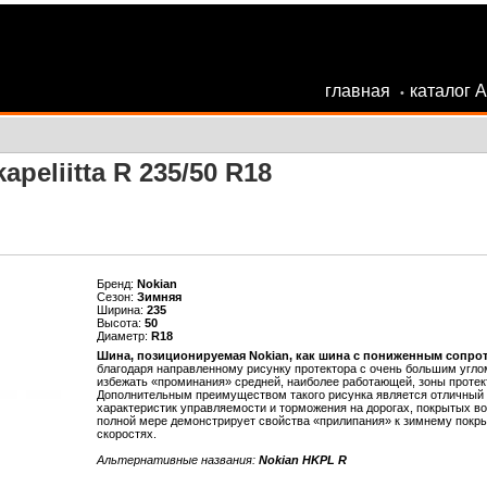
главная
каталог 
•
peliitta R 235/50 R18
Бренд:
Nokian
Сезон:
Зимняя
Ширина:
235
Высота:
50
Диаметр:
R18
Шина, позиционируемая Nokian, как шина с пониженным сопрот
благодаря направленному рисунку протектора с очень большим угло
избежать «проминания» средней, наиболее работающей, зоны протект
Дополнительным преимуществом такого рисунка является отличный о
характеристик управляемости и торможения на дорогах, покрытых в
полной мере демонстрирует свойства «прилипания» к зимнему покры
скоростях.
Альтернативные названия:
Nokian HKPL R