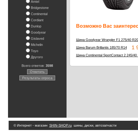
Amtel
Bridgestone
Continental
Cordiant
Возможно Вас заинтересу
Dunlop
Goodyear
Gislaved
Шина Goodyear Wrangler F1 275/40 R2
Michelin
1 9
Шина Barum Brillantis 185/70 R14
Toyo
Шина Continental SportContact 2 245/40
Другого
Всего ответов:
3598
Ответить
Результаты опроса
© Интернет - магазин
SHIN-SHOP.ru
шины, диски, автозапчасти