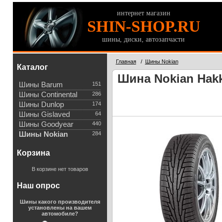
интернет магазин
SHIN-SHOP.RU
шины, диски, автозапчасти
Главная
/
Шины Nokian
Каталог
Шина Nokian Hakka
Шины Barum
151
Шины Continental
286
Шины Dunlop
174
Шины Gislaved
64
Шины Goodyear
440
Шины Nokian
284
Корзина
В корзине нет товаров
Наш опрос
Шины какого производителя
установлены на вашем
автомобиле?