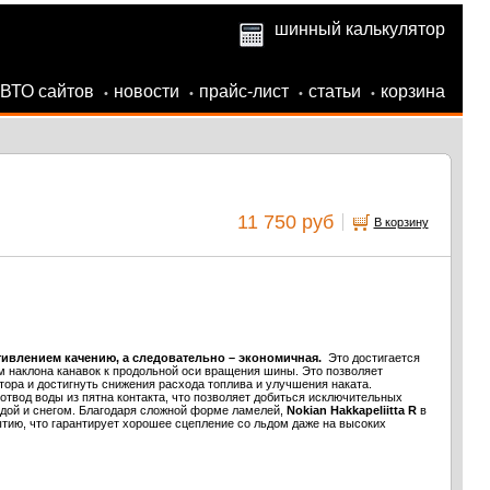
шинный калькулятор
АВТО сайтов
новости
прайс-лист
статьи
корзина
•
•
•
•
11 750 руб
В корзину
ивлением качению, а следовательно – экономичная.
Это достигается
м наклона канавок к продольной оси вращения шины. Это позволяет
ора и достигнуть снижения расхода топлива и улучшения наката.
твод воды из пятна контакта, что позволяет добиться исключительных
одой и снегом. Благодаря сложной форме ламелей,
Nokian Hakkapeliitta R
в
тию, что гарантирует хорошее сцепление со льдом даже на высоких