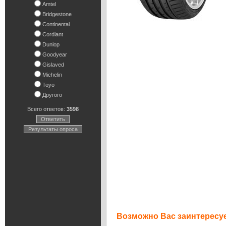
Amtel
Bridgestone
Continental
Cordiant
Dunlop
Goodyear
Gislaved
Michelin
Toyo
Другого
Всего ответов:
3598
Ответить
Результаты опроса
Возможно Вас заинтересуе