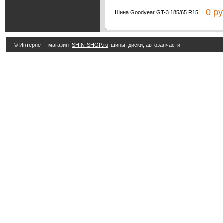
0 ру
Шина Goodyear GT-3 185/65 R15
© Интернет - магазин
SHIN-SHOP.ru
шины, диски, автозапчасти