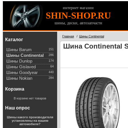
интернет магазин
SHIN-SHOP.RU
шины, диски, автозапчасти
Главная
/
Шины Continental
Каталог
Шина Continental S
Шины Barum
151
Шины Continental
286
Шины Dunlop
174
Шины Gislaved
64
Шины Goodyear
440
Шины Nokian
284
Корзина
В корзине нет товаров
Наш опрос
Шины какого производителя
установлены на вашем
автомобиле?