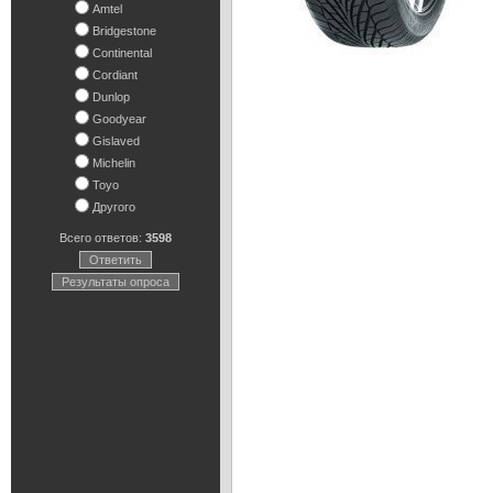
Amtel
Bridgestone
Continental
Cordiant
Dunlop
Goodyear
Gislaved
Michelin
Toyo
Другого
Всего ответов:
3598
Ответить
Результаты опроса