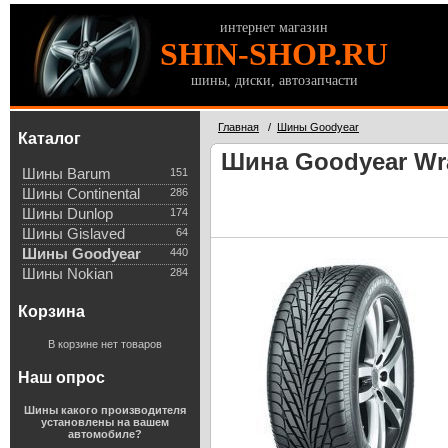
интернет магазин
SHIN-SHOP.RU
шины, диски, автозапчасти
Главная
/
Шины Goodyear
Каталог
Шина Goodyear Wra
Шины Barum
151
Шины Continental
286
Шины Dunlop
174
Шины Gislaved
64
Шины Goodyear
440
Шины Nokian
284
Корзина
В корзине нет товаров
Наш опрос
Шины какого производителя
установлены на вашем
автомобиле?