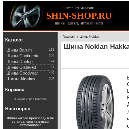
интернет магазин
SHIN-SHOP.RU
шины, диски, автозапчасти
Главная
/
Шины Nokian
Каталог
Шина Nokian Hakka
Шины Barum
151
Шины Continental
286
Шины Dunlop
174
Шины Gislaved
64
Шины Goodyear
440
Шины Nokian
284
Корзина
В корзине нет товаров
Наш опрос
Шины какого производителя
установлены на вашем
автомобиле?