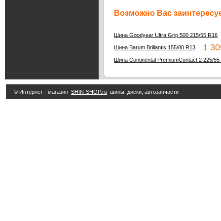
Возможно Вас заинтересуе
Шина Goodyear Ultra Grip 500 215/55 R16
1 30
Шина Barum Brillantis 155/80 R13
Шина Continental PremiumContact 2 225/55
© Интернет - магазин
SHIN-SHOP.ru
шины, диски, автозапчасти