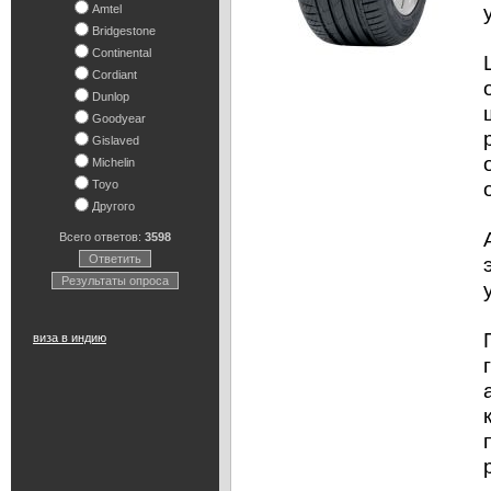
Amtel
Bridgestone
Continental
Cordiant
Dunlop
Goodyear
Gislaved
Michelin
Toyo
Другого
Всего ответов:
3598
Ответить
Результаты опроса
виза в индию