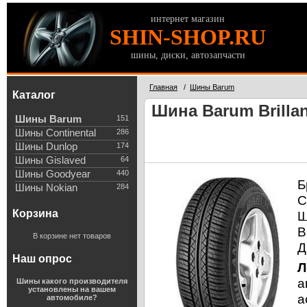
интернет магазин
SHIN-SHOP.RU
шины, диски, автозапчасти
Главная
/
Шины Barum
Каталог
Шина Barum Brillan
Шины Barum
151
Шины Continental
286
Шины Dunlop
174
Шины Gislaved
64
Шины Goodyear
440
Б
Шины Nokian
284
С
Корзина
Ш
В
В корзине нет товаров
Д
Наш опрос
Л
а
Шины какого производителя
установлены на вашем
а
автомобиле?