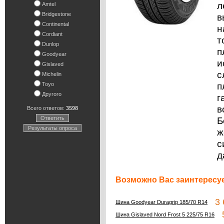
л
Amtel
Bridgestone
в
Continental
н
Cordiant
т
Dunlop
п
Goodyear
и
Gislaved
с
Michelin
п
Toyo
Другого
г
в
Всего ответов:
3598
Ответить
Б
Результаты опроса
ж
с
д
Возможно Вас заинтересуе
3 6
Шина Goodyear Duragrip 185/70 R14
5
Шина Gislaved Nord Frost 5 225/75 R16