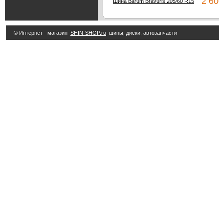
2 60
Шина Barum Bravuris 205/60 R15
© Интернет - магазин
SHIN-SHOP.ru
шины, диски, автозапчасти