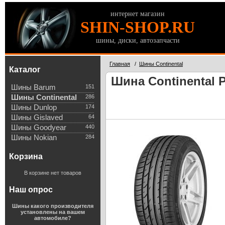
интернет магазин
SHIN-SHOP.RU
шины, диски, автозапчасти
Главная
/
Шины Continental
Каталог
Шина Continental P
Шины Barum
151
Шины Continental
286
Шины Dunlop
174
Шины Gislaved
64
Шины Goodyear
440
Шины Nokian
284
Корзина
В корзине нет товаров
Наш опрос
Шины какого производителя
установлены на вашем
автомобиле?