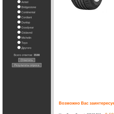
Amtel
Bridgestone
Continental
Cordiant
Dunlop
Goodyear
Gislaved
Michelin
Toyo
Другого
Всего ответов:
3598
Ответить
Результаты опроса
Возможно Вас заинтересуе