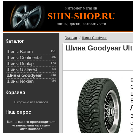
интернет магазин
SHIN-SHOP.RU
шины, диски, автозапчасти
Главная
/
Шины Goodyear
Каталог
Шина Goodyear Ultr
Шины Barum
151
Шины Continental
286
Шины Dunlop
174
Шины Gislaved
64
Шины Goodyear
440
Шины Nokian
284
Корзина
В корзине нет товаров
Наш опрос
Шины какого производителя
установлены на вашем
автомобиле?