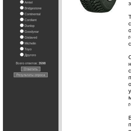
Amtel
Bridgestone
Continental
Cordiant
Dunlop
Goodyear
Gislaved
Michelin
Toyo
Другого
Всего ответов:
3598
Ответить
Результаты опроса