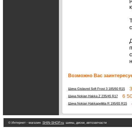
Возможно Вас заинтересуе
3 
Шина Gislaved Soft Frost 3 185/60 R15
6 50
Шина Nokian Hakka Z 235/45 R17
4
Шина Nokian Hakkapeliitta R 195/65 R15
© Интернет - магазин
SHIN-SHOP.ru
шины, диски, автозапчасти