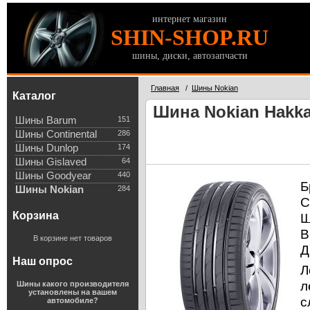
интернет магазин
SHIN-SHOP.RU
шины, диски, автозапчасти
Главная
/
Шины Nokian
Каталог
Шина Nokian Hakka
Шины Barum
151
Шины Continental
286
Шины Dunlop
174
Шины Gislaved
64
Шины Goodyear
440
Б
Шины Nokian
284
С
Корзина
Ш
В
В корзине нет товаров
Д
Наш опрос
Л
л
Шины какого производителя
установлены на вашем
с
автомобиле?