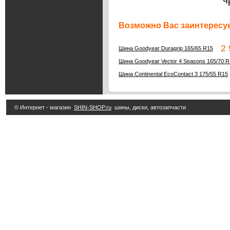
ч
Возможно Вас заинтересуе
2 9
Шина Goodyear Duragrip 165/65 R15
Шина Goodyear Vector 4 Seasons 165/70 R
Шина Continental EcoContact 3 175/55 R15
© Интернет - магазин
SHIN-SHOP.ru
шины, диски, автозапчасти