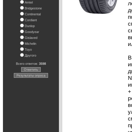
л
Amtel
Bridgestone
д
Continental
п
Cordiant
с
Dunlop
с
Goodyear
в
Gislaved
и
Michelin
Toyo
Другого
В
и
Всего ответов:
3598
Ответить
д
Результаты опроса
N
и
+
р
в
у
с
п