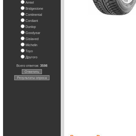
Amtel
Bridgestone
Continental
Cordiant
Dunlop
Goodyear
Gislaved
Michelin
Toyo
Другого
Всего ответов:
3598
Ответить
Результаты опроса