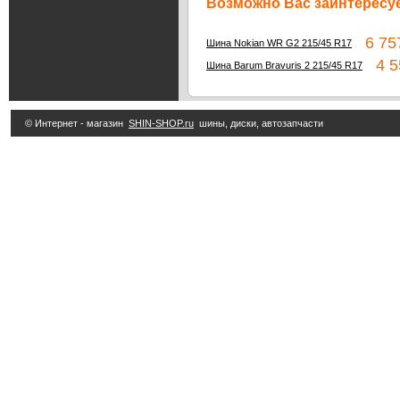
Возможно Вас заинтересуе
6 757
Шина Nokian WR G2 215/45 R17
4 55
Шина Barum Bravuris 2 215/45 R17
© Интернет - магазин
SHIN-SHOP.ru
шины, диски, автозапчасти