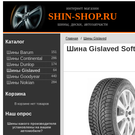
интернет магазин
SHIN-SHOP.RU
шины, диски, автозапчасти
Главная
/
Шины Gislaved
Каталог
Шина Gislaved Soft
Шины Barum
151
Шины Continental
286
Шины Dunlop
174
Шины Gislaved
64
Шины Goodyear
440
Шины Nokian
284
Корзина
В корзине нет товаров
Наш опрос
Шины какого производителя
установлены на вашем
автомобиле?