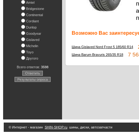
п
Amtel
Bridgestone
Continental
п
Cordiant
Dunlop
Возможно Вас заинтересуе
Goodyear
Gislaved
2
Michelin
Шина Gislaved Nord Frost 5 185/60 R14
Toyo
7 56
Шина Barum Bravuris 265/35 R18
Другого
Всего ответов:
3598
Ответить
Результаты опроса
© Интернет - магазин
SHIN-SHOP.ru
шины, диски, автозапчасти