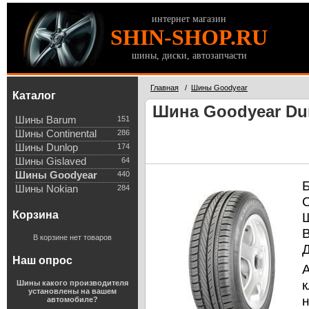
интернет магазин
SHIN-SHOP.RU
шины, диски, автозапчасти
Главная
/
Шины Goodyear
Каталог
Шина Goodyear Dur
Шины Barum
151
Шины Continental
286
Шины Dunlop
174
Шины Gislaved
64
Шины Goodyear
440
Шины Nokian
284
Корзина
В корзине нет товаров
Наш опрос
к
Шины какого производителя
установлены на вашем
автомобиле?