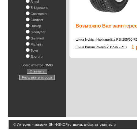
Amtel
Bridgestone
Continental
Cordiant
Возможно Вас заинтересу
Dunlop
Goodyear
Gislaved
Шина Nokian Hakkapeliitta RSi 205/60 R
Michelin
1 
Шина Barum Polaris 2 155/65 R13
Toyo
Другого
Всего ответов:
3598
Ответить
Результаты опроса
© Интернет - магазин
SHIN-SHOP.ru
шины, диски, автозапчасти