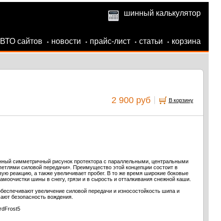
шинный калькулятор
АВТО сайтов
новости
прайс-лист
статьи
корзина
•
•
•
•
2 900 руб
В корзину
енный симметричный рисунок протектора с параллельными, центральными
етлями силовой передачи». Преимущество этой концепции состоит в
ую реакцию, а также увеличивает пробег. В то же время широкие боковые
моочистки шины в снегу, грязи и в сырость и отталкивания снежной каши.
беспечивают увеличение силовой передачи и износостойкость шипа и
ают безопасность вождения.
rdFrost5