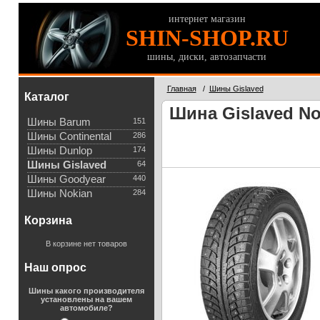
интернет магазин
SHIN-SHOP.RU
шины, диски, автозапчасти
Главная
/
Шины Gislaved
Каталог
Шина Gislaved Nor
Шины Barum
151
Шины Continental
286
Шины Dunlop
174
Шины Gislaved
64
Шины Goodyear
440
Шины Nokian
284
Корзина
В корзине нет товаров
Наш опрос
Шины какого производителя
установлены на вашем
автомобиле?