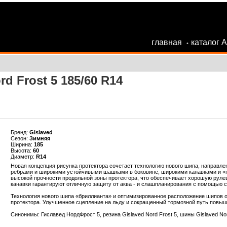
главная
каталог 
•
d Frost 5 185/60 R14
Бренд:
Gislaved
Сезон:
Зимняя
Ширина:
185
Высота:
60
Диаметр:
R14
Новая концепция рисунка протектора сочетает технологию нового шипа, направл
ребрами и широкими устойчивыми шашками в боковине, широкими канавками и «п
высокой прочности продольной зоны протектора, что обеспечивает хорошую рулев
канавки гарантируют отличную защиту от аква - и слашпланирования с помощью са
Технология нового шипа «бриллианта» и оптимизированное расположение шипов о
протектора. Улучшенное сцепление на льду и сокращенный тормозной путь повыш
Синонимы: Гиславед НордФрост 5, резина Gislaved Nord Frost 5, шины Gislaved No