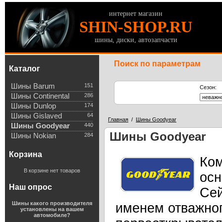
интернет магазин
SHIN-SHOP.RU
шины, диски, автозапчасти
Поиск по параметрам
Каталог
Шины Barum
151
Сезон:
Шины Continental
286
Шины Dunlop
174
Шины Gislaved
64
Главная
/
Шины Goodyear
Шины Goodyear
440
Шины Goodyear
Шины Nokian
284
Корзина
Ком
В корзине нет товаров
осн
Наш опрос
Сей
Шины какого производителя
именем отважног
установлены на вашем
автомобиле?