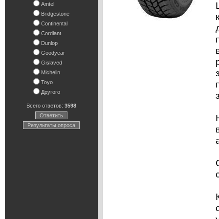
Amtel
Bridgestone
Continental
Cordiant
Dunlop
Goodyear
Gislaved
Michelin
Toyo
Другого
Всего ответов:
3598
Ответить
Результаты опроса