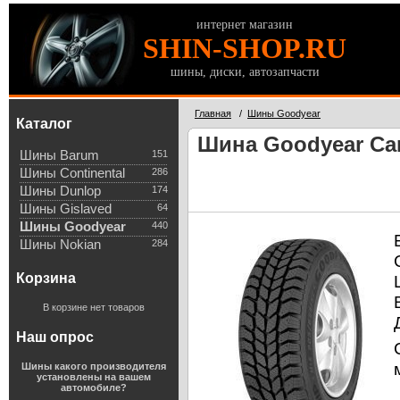
интернет магазин
SHIN-SHOP.RU
шины, диски, автозапчасти
Главная
/
Шины Goodyear
Каталог
Шина Goodyear Carg
Шины Barum
151
Шины Continental
286
Шины Dunlop
174
Шины Gislaved
64
Шины Goodyear
440
Шины Nokian
284
Корзина
В корзине нет товаров
Наш опрос
Шины какого производителя
установлены на вашем
автомобиле?