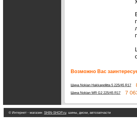
Возможно Вас заинтересуе
8
Шина Nokian Hakkapeliitta 5 225/45 R17
7 063
Шина Nokian WR G2 225/45 R17
© Интернет - магазин
SHIN-SHOP.ru
шины, диски, автозапчасти