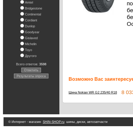
по
Amtel
Bridgestone
бе
Continental
бе
Cordiant
Ос
Dunlop
Goodyear
Gislaved
Michelin
Toyo
Другого
Всего ответов:
3598
Ответить
Результаты опроса
Возможно Вас заинтересуе
8 033
Шина Nokian WR G2 235/40 R18
© Интернет - магазин
SHIN-SHOP.ru
шины, диски, автозапчасти