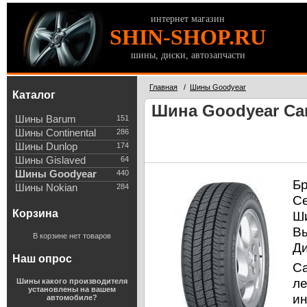
интернет магазин
SHIN-SHOP.RU
шины, диски, автозапчасти
Главная
/
Шины Goodyear
Каталог
Шина Goodyear Car
Шины Barum
151
Шины Continental
286
Шины Dunlop
174
Шины Gislaved
64
Шины Goodyear
440
Б
Шины Nokian
284
С
Корзина
Ш
В
В корзине нет товаров
Д
Наш опрос
Ca
ле
Шины какого производителя
установлены на вашем
ин
автомобиле?