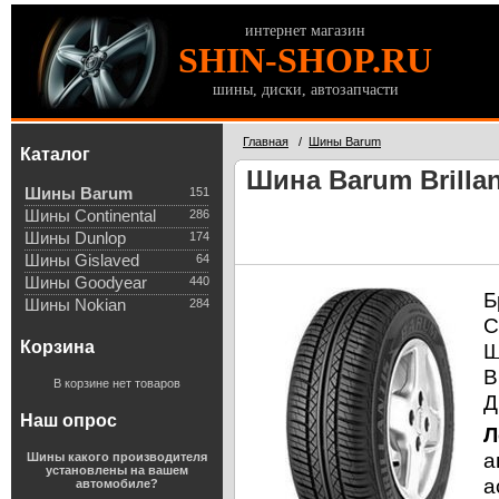
интернет магазин
SHIN-SHOP.RU
шины, диски, автозапчасти
Главная
/
Шины Barum
Каталог
Шина Barum Brillan
Шины Barum
151
Шины Continental
286
Шины Dunlop
174
Шины Gislaved
64
Шины Goodyear
440
Б
Шины Nokian
284
С
Корзина
Ш
В
В корзине нет товаров
Д
Наш опрос
Л
а
Шины какого производителя
установлены на вашем
а
автомобиле?