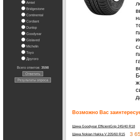
л
Amtel
Bridgestone
в
Continental
н
Cordiant
т
Dunlop
п
Goodyear
и
Gislaved
с
Michelin
п
Toyo
Другого
г
в
Всего ответов:
3598
Ответить
Б
Результаты опроса
ж
с
д
Возможно Вас заинтересуе
9
Шина Goodyear EfficientGrip 245/40 R18
3 65
Шина Nokian Hakka V 205/60 R15