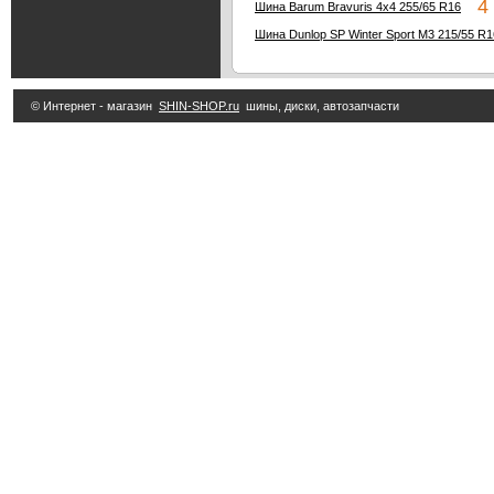
4 
Шина Barum Bravuris 4x4 255/65 R16
Шина Dunlop SP Winter Sport M3 215/55 R1
© Интернет - магазин
SHIN-SHOP.ru
шины, диски, автозапчасти