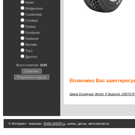
Amtel
Bridgestone
Continental
Cordiant
Dunlop
Goodyear
Gislaved
Michelin
Toyo
Другого
Всего ответов:
3598
Ответить
Результаты опроса
Возможно Вас заинтересуе
Шина Goodyear Vector 4 Seasons 165/70 R
© Интернет - магазин
SHIN-SHOP.ru
шины, диски, автозапчасти