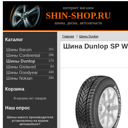
интернет магазин
SHIN-SHOP.RU
шины, диски, автозапчасти
Главная
/
Шины Dunlop
Каталог
Шина Dunlop SP Wi
Шины Barum
151
Шины Continental
286
Шины Dunlop
174
Шины Gislaved
64
Шины Goodyear
440
Шины Nokian
284
Корзина
В корзине нет товаров
Наш опрос
Шины какого производителя
установлены на вашем
автомобиле?