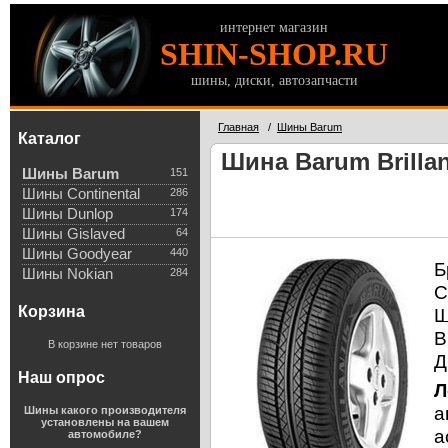
интернет магазин
SHIN-SHOP.RU
шины, диски, автозапчасти
Главная
/
Шины Barum
Каталог
Шина Barum Brillan
Шины Barum
151
Шины Continental
286
Шины Dunlop
174
Шины Gislaved
64
Шины Goodyear
440
Б
Шины Nokian
284
С
Корзина
Ш
В
В корзине нет товаров
Д
Наш опрос
Л
а
Шины какого производителя
установлены на вашем
а
автомобиле?