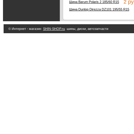
2 ру
Шина Barum Polaris 2 185/60 R15
2
Шина Dunlop Direzza DZ101 195/55 R15
© Интернет - магазин
SHIN-SHOP.ru
шины, диски, автозапчасти