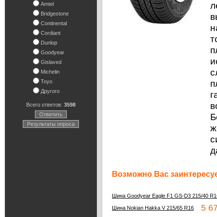
л
Amtel
Bridgestone
в
Continental
н
Cordiant
т
Dunlop
п
Goodyear
и
Gislaved
с
Michelin
п
Toyo
Другого
г
в
Всего ответов:
3598
Ответить
Б
Результаты опроса
ж
с
д
Возможно Вас заинтересуе
Шина Goodyear Eagle F1 GS-D3 215/40 R1
5 67
Шина Nokian Hakka V 215/65 R16