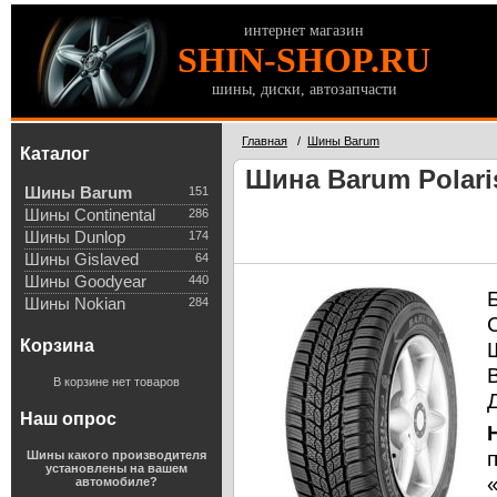
интернет магазин
SHIN-SHOP.RU
шины, диски, автозапчасти
Главная
/
Шины Barum
Каталог
Шина Barum Polaris
Шины Barum
151
Шины Continental
286
Шины Dunlop
174
Шины Gislaved
64
Шины Goodyear
440
Шины Nokian
284
Корзина
В корзине нет товаров
Наш опрос
Шины какого производителя
установлены на вашем
автомобиле?