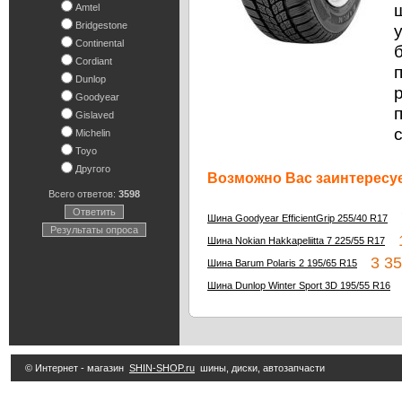
Amtel
Bridgestone
Continental
Cordiant
Dunlop
Goodyear
Gislaved
Michelin
Toyo
Другого
Возможно Вас заинтересуе
Всего ответов:
3598
Ответить
7
Шина Goodyear EfficientGrip 255/40 R17
Результаты опроса
1
Шина Nokian Hakkapeliitta 7 225/55 R17
3 35
Шина Barum Polaris 2 195/65 R15
5
Шина Dunlop Winter Sport 3D 195/55 R16
© Интернет - магазин
SHIN-SHOP.ru
шины, диски, автозапчасти