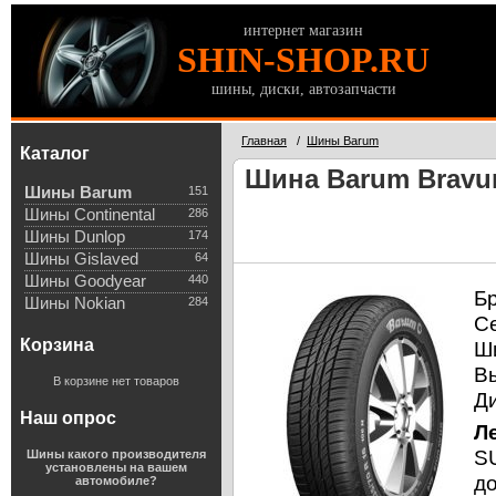
интернет магазин
SHIN-SHOP.RU
шины, диски, автозапчасти
Главная
/
Шины Barum
Каталог
Шина Barum Bravuri
Шины Barum
151
Шины Continental
286
Шины Dunlop
174
Шины Gislaved
64
Шины Goodyear
440
Б
Шины Nokian
284
С
Корзина
Ш
В
В корзине нет товаров
Д
Наш опрос
Л
SU
Шины какого производителя
установлены на вашем
д
автомобиле?