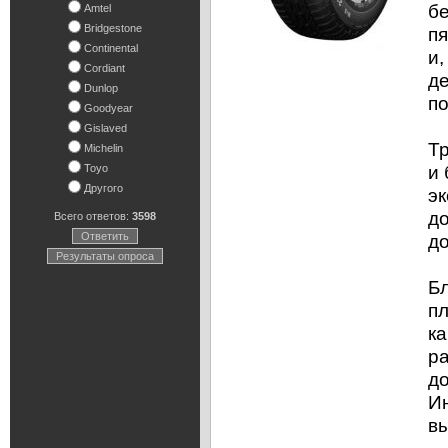
б
Amtel
Bridgestone
пя
Continental
и,
Cordiant
де
Dunlop
п
Goodyear
Gislaved
Т
Michelin
и
Toyo
Другого
эк
до
Всего ответов:
3598
Ответить
д
Результаты опроса
Бл
пл
к
ра
до
И
вы