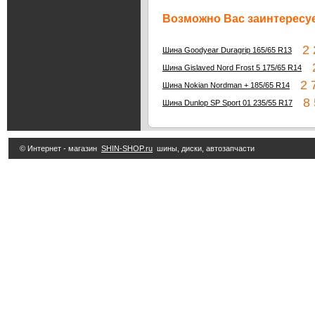
Возможно Вас заинтересуе
2 2
Шина Goodyear Duragrip 165/65 R13
2
Шина Gislaved Nord Frost 5 175/65 R14
2 7
Шина Nokian Nordman + 185/65 R14
8 5
Шина Dunlop SP Sport 01 235/55 R17
© Интернет - магазин
SHIN-SHOP.ru
шины, диски, автозапчасти