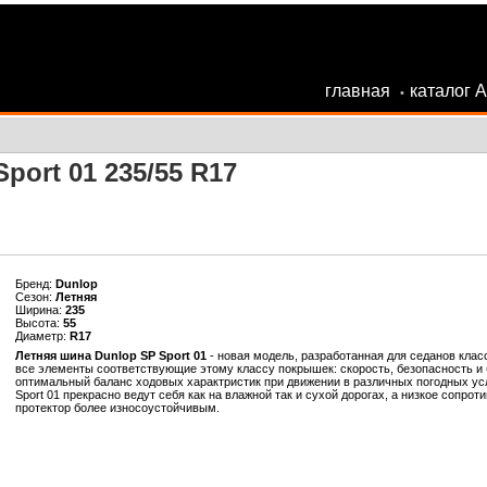
главная
каталог 
•
port 01 235/55 R17
Бренд:
Dunlop
Сезон:
Летняя
Ширина:
235
Высота:
55
Диаметр:
R17
Летняя шина Dunlop SP Sport 01
- новая модель, разработанная для седанов класс
все элементы соответствующие этому классу покрышек: скорость, безопасность и
оптимальный баланс ходовых характристик при движении в различных погодных ус
Sport 01 прекрасно ведут себя как на влажной так и сухой дорогах, а низкое сопро
протектор более износоустойчивым.