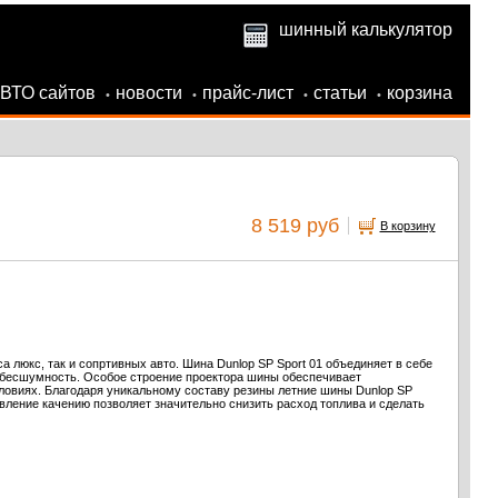
шинный калькулятор
АВТО сайтов
новости
прайс-лист
статьи
корзина
•
•
•
•
8 519 руб
В корзину
а люкс, так и сопртивных авто. Шина Dunlop SP Sport 01 объединяет в себе
 бесшумность. Особое строение проектора шины обеспечивает
ловиях. Благодаря уникальному составу резины летние шины Dunlop SP
тивление качению позволяет значительно снизить расход топлива и сделать