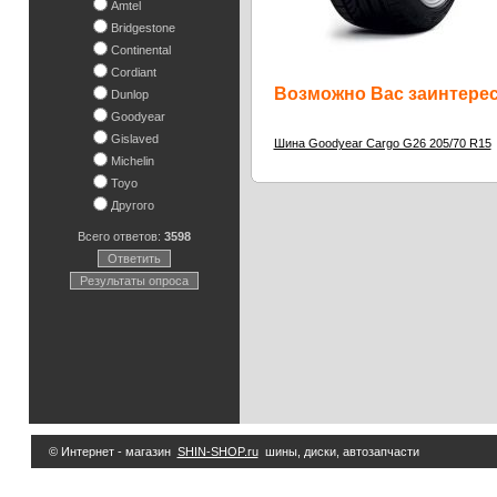
Amtel
Bridgestone
Continental
Cordiant
Возможно Вас заинтересу
Dunlop
Goodyear
Gislaved
Шина Goodyear Cargo G26 205/70 R15
Michelin
Toyo
Другого
Всего ответов:
3598
Ответить
Результаты опроса
© Интернет - магазин
SHIN-SHOP.ru
шины, диски, автозапчасти