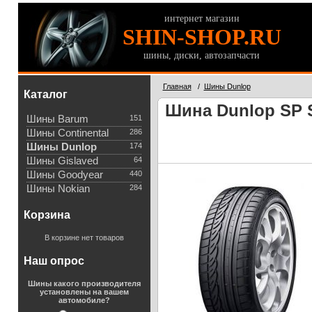
интернет магазин
SHIN-SHOP.RU
шины, диски, автозапчасти
Главная
/
Шины Dunlop
Каталог
Шина Dunlop SP S
Шины Barum
151
Шины Continental
286
Шины Dunlop
174
Шины Gislaved
64
Шины Goodyear
440
Шины Nokian
284
Корзина
В корзине нет товаров
Наш опрос
Шины какого производителя
установлены на вашем
автомобиле?