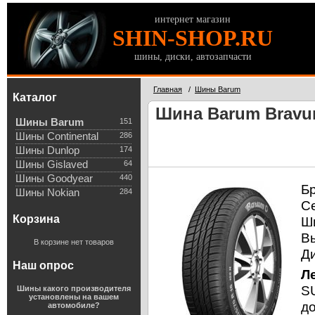
интернет магазин
SHIN-SHOP.RU
шины, диски, автозапчасти
Главная
/
Шины Barum
Каталог
Шина Barum Bravuri
Шины Barum
151
Шины Continental
286
Шины Dunlop
174
Шины Gislaved
64
Шины Goodyear
440
Б
Шины Nokian
284
С
Корзина
Ш
В
В корзине нет товаров
Д
Наш опрос
Л
SU
Шины какого производителя
установлены на вашем
д
автомобиле?