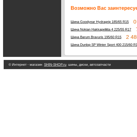
Возможно Вас заинтересуе
0 
Шина Goodyear Hydragrip 185/65 R15
7
Шина Nokian Hakkapeliitta 4 225/55 R17
2 48
Шина Barum Bravuris 195/60 R15
Шина Dunlop SP Winter Sport 400 215/60 R
© Интернет - магазин
SHIN-SHOP.ru
шины, диски, автозапчасти