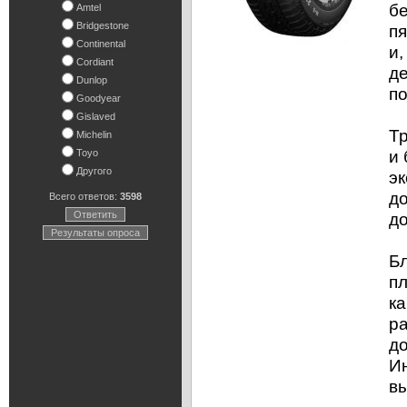
б
Amtel
Bridgestone
пя
Continental
и,
Cordiant
де
Dunlop
п
Goodyear
Gislaved
Т
Michelin
и
Toyo
Другого
эк
до
Всего ответов:
3598
Ответить
д
Результаты опроса
Бл
пл
к
ра
до
И
вы