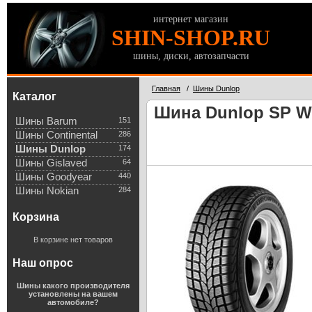
интернет магазин
SHIN-SHOP.RU
шины, диски, автозапчасти
Главная
/
Шины Dunlop
Каталог
Шина Dunlop SP Win
Шины Barum
151
Шины Continental
286
Шины Dunlop
174
Шины Gislaved
64
Шины Goodyear
440
Шины Nokian
284
Корзина
В корзине нет товаров
Наш опрос
Шины какого производителя
установлены на вашем
автомобиле?