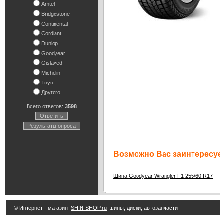
Amtel
Bridgestone
Continental
Cordiant
Dunlop
Goodyear
Gislaved
Michelin
Toyo
Другого
Всего ответов:
3598
Ответить
Результаты опроса
Возможно Вас заинтересуе
7
Шина Goodyear Wrangler F1 255/60 R17
© Интернет - магазин
SHIN-SHOP.ru
шины, диски, автозапчасти