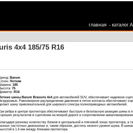
главная
каталог 
•
ris 4x4 185/75 R16
Бренд:
Barum
Сезон:
Летняя
Ширина:
185
Высота:
75
Диаметр:
R16
Летние шины Barum Bravuris 4x4
для автомобилей SUV, обеспечивает надежное сцепл
бездорожью. Равномерное распределение давления в пятне контакта обеспечивает хор
делает шину привлекательной для широкого спектра полноприводных автомобилей.
Три ребра в центре протектора обеспечивают быструю и безопасную реакцию шины в по
хороших результатов в сцеплении на мокрой дороге и сопротивлении аквапланировани
Благодаря разному количеству блоков в центральной и плечевой зонах протектора, а
разных частотных диапазонах и, таким образом, достичь низкого уровня шума. В шин
высотой в 1.6 мм между блоками протектора.