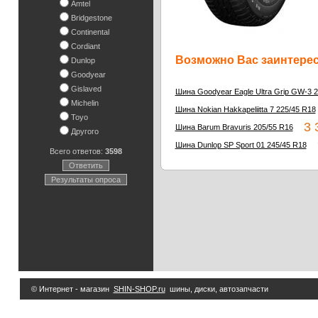
Amtel
Bridgestone
Continental
Cordiant
Возможно Вас заинтересу
Dunlop
Goodyear
Gislaved
Шина Goodyear Eagle Ultra Grip GW-3 
Michelin
Шина Nokian Hakkapeliitta 7 225/45 R18
Toyo
3 3
Шина Barum Bravuris 205/55 R16
Другого
9
Шина Dunlop SP Sport 01 245/45 R18
Всего ответов:
3598
Ответить
Результаты опроса
© Интернет - магазин
SHIN-SHOP.ru
шины, диски, автозапчасти