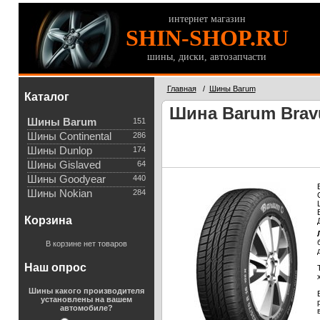
интернет магазин
SHIN-SHOP.RU
шины, диски, автозапчасти
Главная
/
Шины Barum
Каталог
Шина Barum Bravu
Шины Barum
151
Шины Continental
286
Шины Dunlop
174
Шины Gislaved
64
Шины Goodyear
440
Шины Nokian
284
Корзина
В корзине нет товаров
Наш опрос
Шины какого производителя
установлены на вашем
автомобиле?