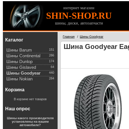
интернет магазин
SHIN-SHOP.RU
шины, диски, автозапчасти
Главная
/
Шины Goodyear
Каталог
Шина Goodyear Eagl
Шины Barum
151
Шины Continental
286
Шины Dunlop
174
Шины Gislaved
64
Шины Goodyear
440
Шины Nokian
284
Корзина
В корзине нет товаров
Наш опрос
Шины какого производителя
установлены на вашем
автомобиле?