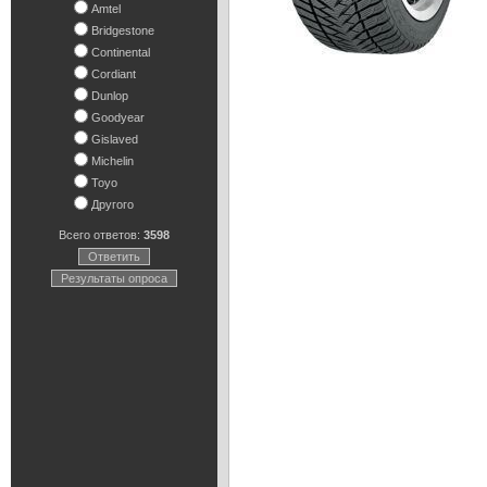
Amtel
Bridgestone
Continental
Cordiant
Dunlop
Goodyear
Gislaved
Michelin
Toyo
Другого
Всего ответов:
3598
Ответить
Результаты опроса