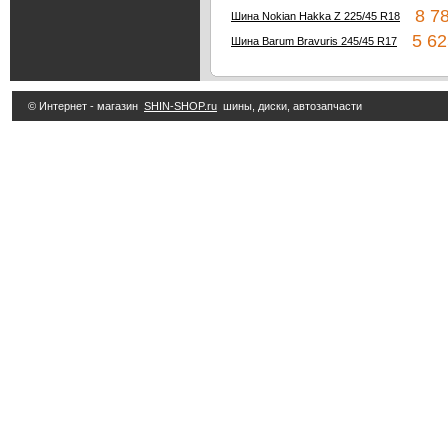
8 78
Шина Nokian Hakka Z 225/45 R18
5 62
Шина Barum Bravuris 245/45 R17
© Интернет - магазин
SHIN-SHOP.ru
шины, диски, автозапчасти