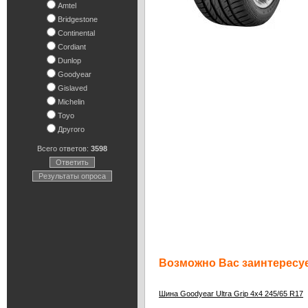
Amtel
Bridgestone
Continental
Cordiant
Dunlop
Goodyear
Gislaved
Michelin
Toyo
Другого
Всего ответов:
3598
Ответить
Результаты опроса
Возможно Вас заинтересуе
Шина Goodyear Ultra Grip 4x4 245/65 R17