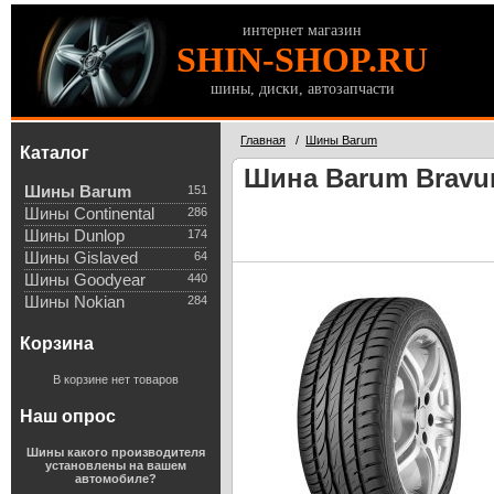
интернет магазин
SHIN-SHOP.RU
шины, диски, автозапчасти
Главная
/
Шины Barum
Каталог
Шина Barum Bravuri
Шины Barum
151
Шины Continental
286
Шины Dunlop
174
Шины Gislaved
64
Шины Goodyear
440
Шины Nokian
284
Корзина
В корзине нет товаров
Наш опрос
Шины какого производителя
установлены на вашем
автомобиле?