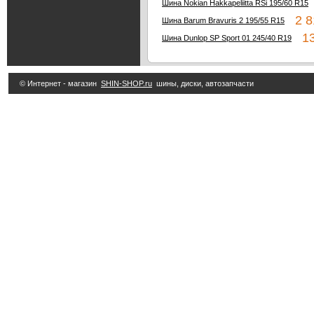
Шина Nokian Hakkapeliitta RSi 195/60 R15
2 81
Шина Barum Bravuris 2 195/55 R15
13 
Шина Dunlop SP Sport 01 245/40 R19
© Интернет - магазин
SHIN-SHOP.ru
шины, диски, автозапчасти