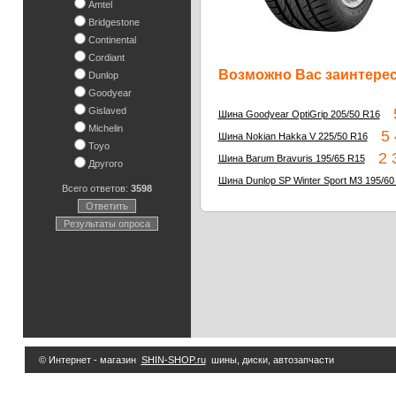
Amtel
Bridgestone
Continental
Cordiant
Возможно Вас заинтересу
Dunlop
Goodyear
Gislaved
5
Шина Goodyear OptiGrip 205/50 R16
Michelin
5 4
Шина Nokian Hakka V 225/50 R16
Toyo
2 3
Шина Barum Bravuris 195/65 R15
Другого
Шина Dunlop SP Winter Sport M3 195/60
Всего ответов:
3598
Ответить
Результаты опроса
© Интернет - магазин
SHIN-SHOP.ru
шины, диски, автозапчасти