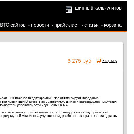
шинный калькулятор
АВТО сайтов
новости
прайс-лист
статьи
корзина
•
•
•
•
3 275 руб
В корзину
еси шин Bravuris входит кремний, что оптимизирует поведение
тва новых шин Bravuris 2 по сравнению с шинами предыдущего поколения
 показатели управляемости улучшены на 4%.
, но также показатели экономичности. Благодаря плоскому профилю и
с предыдущей моделью, а улучшенный дизайн протектора позволил сделать