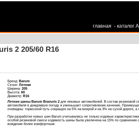
главная
каталог 
•
ris 2 205/60 R16
Бренд:
Barum
Сезон:
Летняя
Ширина:
205
Высота:
60
Диаметр:
R16
Летние шины Barum Bravuris 2
для лековых автомобилей. В состав резиновой см
автомобиля в дождливую погоду и уменьшает сопротивление качению. Преимущес
очевидны: тормозной путь сокращен на 5% на мокрой и на 3% на сухой дороге, а
При разработке новых шин Barum учитывались не только ездовые характеристики
особой резиновой смеси ходимость шины была увеличена на 15% по сравнению 
вождение более комфортным.