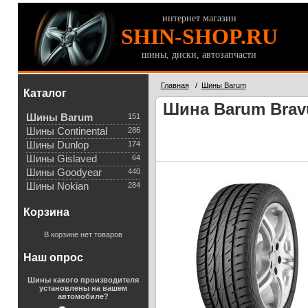
интернет магазин
SHIN-SHOP.RU
шины, диски, автозапчасти
Главная
/
Шины Barum
Каталог
Шина Barum Bravu
Шины Barum
151
Шины Continental
286
Шины Dunlop
174
Шины Gislaved
64
Шины Goodyear
440
Шины Nokian
284
Корзина
В корзине нет товаров
Наш опрос
Шины какого производителя
установлены на вашем
автомобиле?