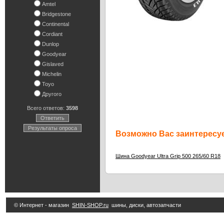
Amtel
Bridgestone
Continental
Cordiant
Dunlop
Goodyear
Gislaved
Michelin
Toyo
Другого
Всего ответов:
3598
Ответить
Результаты опроса
Возможно Вас заинтересуе
Шина Goodyear Ultra Grip 500 265/60 R18
© Интернет - магазин
SHIN-SHOP.ru
шины, диски, автозапчасти