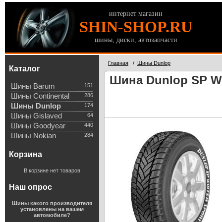
интернет магазин
SHIN-SHOP.RU
шины, диски, автозапчасти
Главная
/
Шины Dunlop
Каталог
Шина Dunlop SP Wi
Шины Barum
151
Шины Continental
286
Шины Dunlop
174
Шины Gislaved
64
Шины Goodyear
440
Шины Nokian
284
Корзина
В корзине нет товаров
Наш опрос
Шины какого производителя
установлены на вашем
автомобиле?