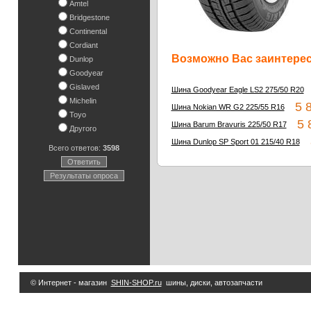
Amtel
Bridgestone
Continental
Cordiant
Возможно Вас заинтересу
Dunlop
Goodyear
Gislaved
1
Шина Goodyear Eagle LS2 275/50 R20
Michelin
5 8
Шина Nokian WR G2 225/55 R16
Toyo
5 8
Шина Barum Bravuris 225/50 R17
Другого
8
Шина Dunlop SP Sport 01 215/40 R18
Всего ответов:
3598
Ответить
Результаты опроса
© Интернет - магазин
SHIN-SHOP.ru
шины, диски, автозапчасти