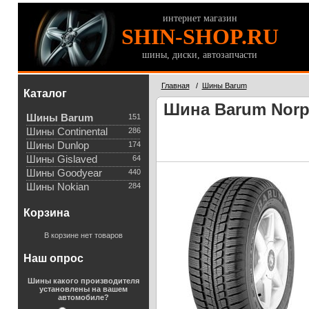
интернет магазин
SHIN-SHOP.RU
шины, диски, автозапчасти
Главная
/
Шины Barum
Каталог
Шина Barum Norpo
Шины Barum
151
Шины Continental
286
Шины Dunlop
174
Шины Gislaved
64
Шины Goodyear
440
Шины Nokian
284
Корзина
В корзине нет товаров
Наш опрос
Шины какого производителя
установлены на вашем
автомобиле?