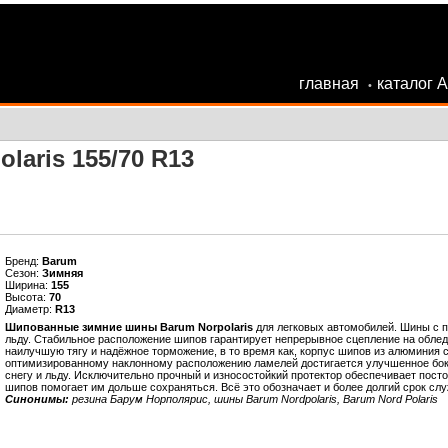
главная
каталог 
•
laris 155/70 R13
Бренд:
Barum
Сезон:
Зимняя
Ширина:
155
Высота:
70
Диаметр:
R13
Шипованные зимние шины Barum Norpolaris
для легковых автомобилей. Шины с 
льду. Стабильное расположение шипов гарантирует непрерывное сцепление на облед
наилучшую тягу и надёжное торможение, в то время как, корпус шипов из алюминия
оптимизированному наклонному расположению ламелей достигается улучшенное бок
снегу и льду. Исключительно прочный и износостойкий протектор обеспечивает пост
шипов помогает им дольше сохраняться. Всё это обозначает и более долгий срок с
Синонимы:
резина Барум Норполярис, шины Barum Nordpolaris, Barum Nord Polaris