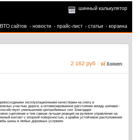
шинный калькулятор
АВТО сайтов
новости
прайс-лист
статьи
корзина
•
•
•
•
2 162 руб
В корзину
превосходными эксплуатационными качествами на снегу и
енелых участках дороги, а оптимизированное расстояние между шипами -
 способствует уменьшению центробежных сил. Благодаря
овое сцепление и тем самым лучшая реакция на рулевое управление на
оянный контакт с опорной поверхностью, а крайне устойчивое расположение
лужбы шины в любых дорожных условиях.