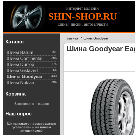
интернет магазин
SHIN-SHOP.RU
шины, диски, автозапчасти
Главная
/
Шины Goodyear
Каталог
Шина Goodyear Eag
Шины Barum
151
Шины Continental
286
Шины Dunlop
174
Шины Gislaved
64
Шины Goodyear
440
Шины Nokian
284
Корзина
В корзине нет товаров
Наш опрос
Шины какого производителя
установлены на вашем
автомобиле?