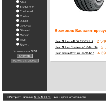
Amtel
Bridgestone
Continental
Cordiant
Dunlop
Goodyear
Возможно Вас заинтересуе
Gislaved
Michelin
Toyo
2 546
Шина Nokian WR G2 155/65 R14
Другого
2 6
Шина Nokian Nordman 4 175/65 R14
Всего ответов:
3598
4 39
Шина Barum Bravuris 235/45 R17
Ответить
Результаты опроса
© Интернет - магазин
SHIN-SHOP.ru
шины, диски, автозапчасти