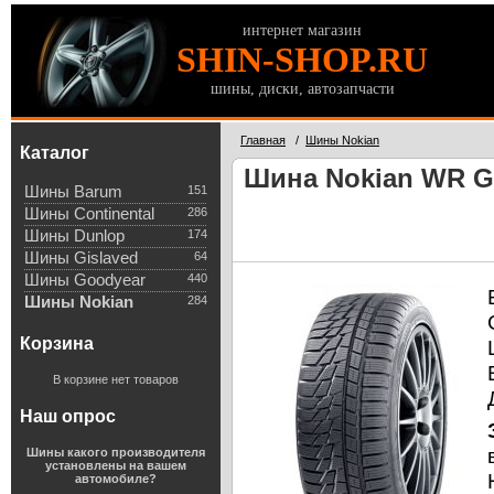
интернет магазин
SHIN-SHOP.RU
шины, диски, автозапчасти
Главная
/
Шины Nokian
Каталог
Шина Nokian WR G2
Шины Barum
151
Шины Continental
286
Шины Dunlop
174
Шины Gislaved
64
Шины Goodyear
440
Шины Nokian
284
Корзина
В корзине нет товаров
Наш опрос
Шины какого производителя
установлены на вашем
автомобиле?