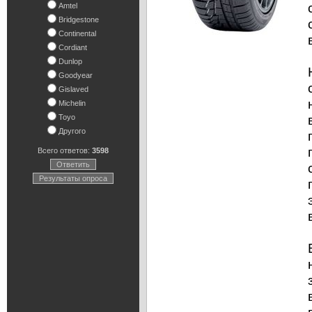
Amtel
Bridgestone
Continental
Cordiant
Dunlop
Goodyear
Gislaved
Michelin
Toyo
Другого
Всего ответов:
3598
Ответить
Результаты опроса