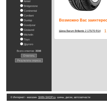
Amtel
Bridgestone
Continental
Cordiant
Возможно Вас заинтересу
Dunlop
Goodyear
Gislaved
1 
Шина Barum Brillantis 2 175/70 R14
Michelin
Toyo
Другого
Всего ответов:
3598
Ответить
Результаты опроса
© Интернет - магазин
SHIN-SHOP.ru
шины, диски, автозапчасти