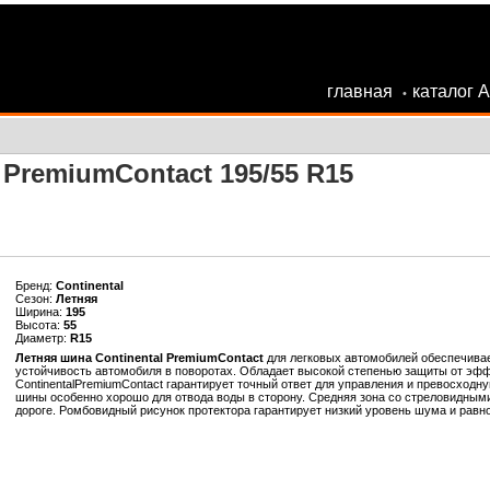
главная
каталог 
•
 PremiumContact 195/55 R15
Бренд:
Continental
Сезон:
Летняя
Ширина:
195
Высота:
55
Диаметр:
R15
Летняя шина Continental PremiumContact
для легковых автомобилей обеспечивает
устойчивость автомобиля в поворотах. Обладает высокой степенью защиты от эфф
ContinentalPremiumContact гарантирует точный ответ для управления и превосходн
шины особенно хорошо для отвода воды в сторону. Средняя зона со стреловидным
дороге. Ромбовидный рисунок протектора гарантирует низкий уровень шума и рав