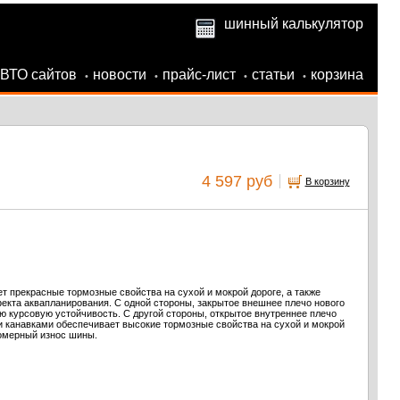
шинный калькулятор
АВТО сайтов
новости
прайс-лист
статьи
корзина
•
•
•
•
4 597 руб
В корзину
 прекрасные тормозные свойства на сухой и мокрой дороге, а также
екта аквапланирования. С одной стороны, закрытое внешнее плечо нового
ую курсовую устойчивость. С другой стороны, открытое внутреннее плечо
и канавками обеспечивает высокие тормозные свойства на сухой и мокрой
номерный износ шины.