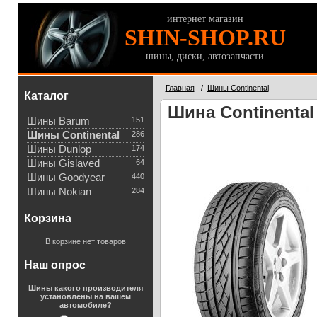
интернет магазин
SHIN-SHOP.RU
шины, диски, автозапчасти
Главная
/
Шины Continental
Каталог
Шина Continental
Шины Barum
151
Шины Continental
286
Шины Dunlop
174
Шины Gislaved
64
Шины Goodyear
440
Шины Nokian
284
Корзина
В корзине нет товаров
Наш опрос
Шины какого производителя
установлены на вашем
автомобиле?