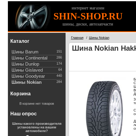
интернет магазин
SHIN-SHOP.RU
шины, диски, автозапчасти
Главная
/
Шины Nokian
Каталог
Шина Nokian Hakka
Шины Barum
151
Шины Continental
286
Шины Dunlop
174
Шины Gislaved
64
Шины Goodyear
440
Б
Шины Nokian
284
С
Ш
В
Корзина
Д
З
т
В корзине нет товаров
С
Наш опрос
с
Д
Шины какого производителя
л
установлены на вашем
с
автомобиле?