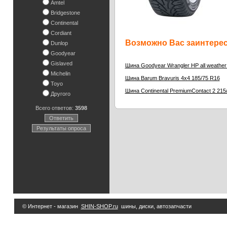
Amtel
Bridgestone
Continental
Cordiant
Возможно Вас заинтересу
Dunlop
Goodyear
Gislaved
Шина Goodyear Wrangler HP all weather
Michelin
2
Шина Barum Bravuris 4x4 185/75 R16
Toyo
Шина Continental PremiumContact 2 215
Другого
Всего ответов:
3598
Ответить
Результаты опроса
© Интернет - магазин
SHIN-SHOP.ru
шины, диски, автозапчасти