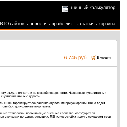
шинный калькулятор
АВТО сайтов
новости
прайс-лист
статьи
корзина
•
•
•
•
6 745 руб
В корзину
егу, льду, в слякоть и на мокрой поверхности. Названные «усилителями
 сцепления шины с дорогой.
асть шины гарантирует сохранение сцепления при ускорении. Шина ведет
ет ошибки, допущенные водителем.
нные технологии, повышающие сцепные свойства: «возбудители
ри скользких погодных условиях. RSi износостойка и долго сохраняет свои