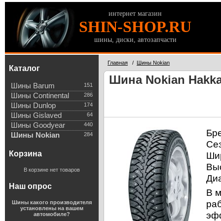
интернет магазин
SHIN-SHOP.RU
шины, диски, автозапчасти
Главная
/
Шины Nokian
Каталог
Шина Nokian Hakkap
Шины Barum
151
Шины Continental
286
Шины Dunlop
174
Шины Gislaved
64
Шины Goodyear
440
Бр
Шины Nokian
284
Се
Корзина
Ши
Вы
В корзине нет товаров
Ди
Наш опрос
В 
ра
Шины какого производителя
установлены на вашем
эфф
автомобиле?