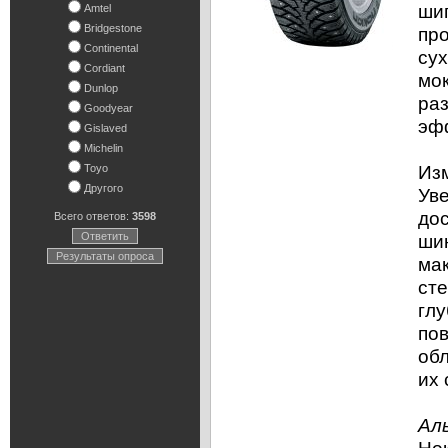
шип
Amtel
Bridgestone
пр
Continental
сух
Cordiant
мо
Dunlop
ра
Goodyear
эф
Gislaved
Michelin
Из
Toyo
Другого
Уве
дос
Всего ответов:
3598
Ответить
ши
Результаты опроса
мак
ст
глу
по
об
их 
Ал