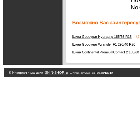
Нок
Nok
Возможно Вас заинтересуе
0 
Шина Goodyear Hydragrip 185/65 R15
1
Шина Goodyear Wrangler F1 295/40 R20
Шина Continental PremiumContact 2 185/60
© Интернет - магазин
SHIN-SHOP.ru
шины, диски, автозапчасти