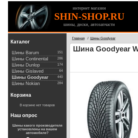
интернет магазин
SHIN-SHOP.RU
шины, диски, автозапчасти
Главная
/
Шины Goodyear
Каталог
Шина Goodyear Wr
Шины Barum
151
Шины Continental
286
Шины Dunlop
174
Шины Gislaved
64
Шины Goodyear
440
Шины Nokian
284
Корзина
В корзине нет товаров
Наш опрос
Шины какого производителя
установлены на вашем
автомобиле?