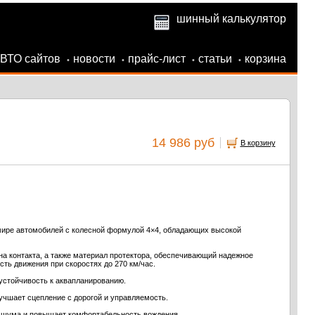
шинный калькулятор
АВТО сайтов
новости
прайс-лист
статьи
корзина
•
•
•
•
14 986 руб
В корзину
ире автомобилей с колесной формулой 4×4, обладающих высокой
на контакта, а также материал протектора, обеспечивающий надежное
ть движения при скоростях до 270 км/час.
устойчивость к аквапланированию.
учшает сцепление с дорогой и управляемость.
 шума и повышает комфортабельность вождения.