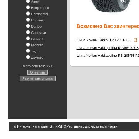
Amtel
Bridgestone
Continental
Cordiant
Возможно Вас заинтересу
Dunlop
Goodyear
Gislaved
3 2
Шина Nokian Hakka H 205/65 R15
Michelin
Шина Nokian Hakkapeliitta R 235/40 R18
Toyo
Шина Nokian Hakkapeliitta RSi 205/65 R
Другого
Всего ответов:
3598
Ответить
Результаты опроса
© Интернет - магазин
SHIN-SHOP.ru
шины, диски, автозапчасти