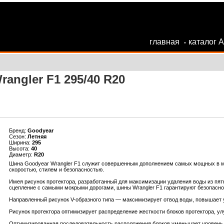
главная
каталог 
•
angler F1 295/40 R20
Бренд:
Goodyear
Сезон:
Летняя
Ширина:
295
Высота:
40
Диаметр:
R20
Шина Goodyear Wrangler F1 служит совершенным дополнением самых мощных в м
скоростью, стилем и безопасностью.
Имея рисунок протектора, разработанный для максимизации удаления воды из пят
сцепление с самыми мокрыми дорогами, шины Wrangler F1 гарантируют безопаснос
Направленный рисунок V-образного типа — максимизирует отвод воды, повышает 
Рисунок протектора оптимизирует распределение жесткости блоков протектора, ул
Оптимизированная последовательность расположения блоков уменьшает уровень